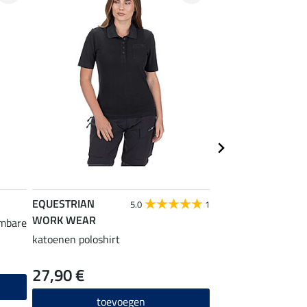
EQUESTRIAN
EQUESTRIAN
5.0
1
WORK WEAR
WORK WEAR
embare
katoenen poloshirt
functioneel longsle
27,90 €
24,90 €
toevoegen
toevo