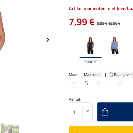
Artikel momenteel niet leverba
7,99 €
9,99 €
12,90 €
ZWART
Maat: |
Maattabel
|
Raadgever
XS
S
M
L
XL
Aantal: