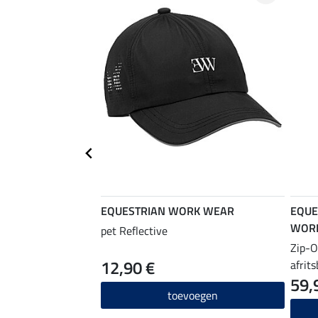
EQUESTRIAN WORK WEAR
EQUE
WOR
pet Reflective
Zip-O
12,90 €
afrit
59,
toevoegen