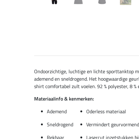
Ondoorzichtige, luchtige en lichte sporttanktop me
ademend en sneldrogend. Het hoogwaardige geurloz
shirt comfortabel zult voelen. 92 % polyester, 8 % 
Materiaalinfo & kenmerken:
Ademend
Oderless materiaal
Sneldrogend
Vermindert geurvormend
Rekbaar
Lasercut inzetstukken bij