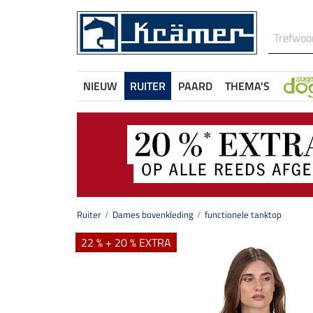
NIEUW
RUITER
PAARD
THEMA'S
Ruiter
Dames bovenkleding
functionele tanktop
22 % + 20 % EXTRA