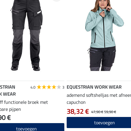
STRIAN
EQUESTRIAN WORK WEAR
4.0
3
K WEAR
ademend softshelljas met afne
ff functionele broek met
capuchon
sbare pijpen
38,32 €
47,90 €
59,90 €
90 €
toevoegen
toevoegen