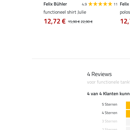
Felix Bühler
Felix
4.9
9
4.9
11
as Jule Life Cycle met
functioneel shirt Julie
polos
12,72 €
12,
15,90 €
22,90 €
0 €
69,90 €
4 Reviews
voor functionele tank
4 van 4 Klanten kunn
5 Sterren
4 Sterren
3 Sterren
2 Sterren