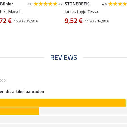
 Bühler
STONEDEEK
4.8
42
4.6
hirt Mara II
ladies topje Tessa
72 €
9,52 €
15,90 €
19,90 €
11,90 €
14,90 €
REVIEWS
top
en dit artikel aanraden