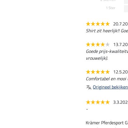
1 Ster
20.7.2
Shirt zit heerlijk!! G
13.7.2
Goede prijs-kwaliteitv
vrouwelijk).
12.5.2
Comfortabel en mooi 
Origineel bekijken
3.3.20
-
Krämer Pferdesport G