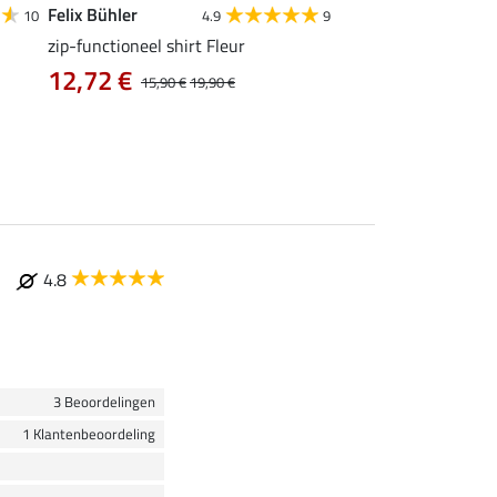
Felix Bühler
Felix Bühler
10
4.9
9
zip-functioneel shirt Fleur
functionele rij-jas Ju
capuchon
12,72 €
15,90 €
19,90 €
43,92 €
54,90 €
69
4.8
3 Beoordelingen
1 Klantenbeoordeling