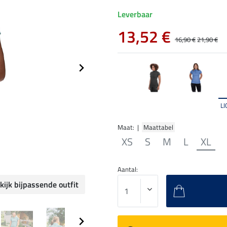
Leverbaar
13,52 €
16,90 €
21,90 €
L
Maat: |
Maattabel
XS
S
M
L
XL
Aantal:
kijk bijpassende outfit