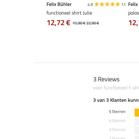
Felix Bühler
Felix
4.9
9
4.9
11
as Jule Life Cycle met
functioneel shirt Julie
polos
12,72 €
12,
15,90 €
22,90 €
0 €
69,90 €
3 Reviews
voor functioneel t-shi
3 van 3 Klanten kunn
5 Sterren
4 Sterren
3 Sterren
2 Sterren