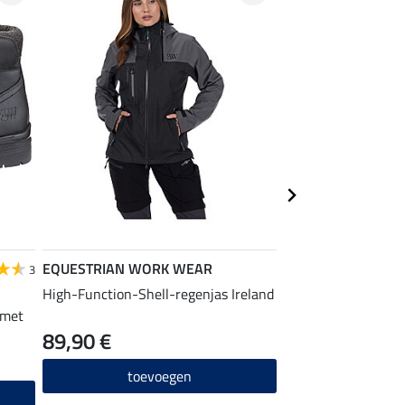
EQUESTRIAN WORK WEAR
EQUESTRIAN
3
WORK WEAR
High-Function-Shell-regenjas Ireland
 met
functionele outdoo
89,90 €
54,90 €
toevoegen
toevo