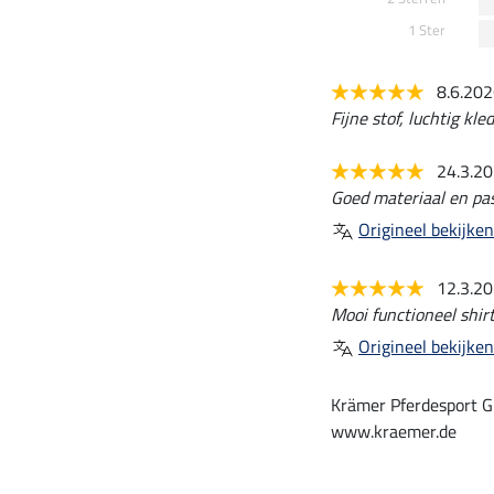
1 Ster
8.6.20
Fijne stof, luchtig kle
24.3.2
Goed materiaal en pa
Origineel bekijken
12.3.2
Mooi functioneel shirt
Origineel bekijken
Krämer Pferdesport G
www.kraemer.de