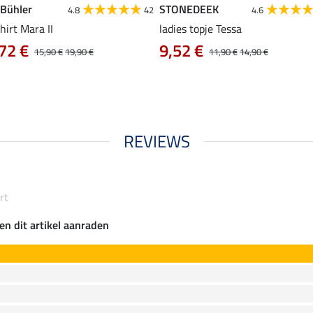
 Bühler
STONEDEEK
4.8
42
4.6
hirt Mara II
ladies topje Tessa
72 €
9,52 €
15,90 €
19,90 €
11,90 €
14,90 €
REVIEWS
rt
en dit artikel aanraden