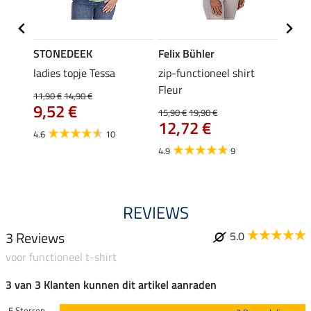
STONEDEEK
Felix Bühler
Felix
 Nela
ladies topje Tessa
zip-functioneel shirt
funct
Fleur
wedstr
11,90 €
14,90 €
9,52 €
15,90 €
19,90 €
24,90 
12,72 €
van
4.6
10
4.9
9
4.4
REVIEWS
3 Reviews
5.0
voor functioneel t-shirt
3 van 3 Klanten kunnen dit artikel aanraden
5 Sterren