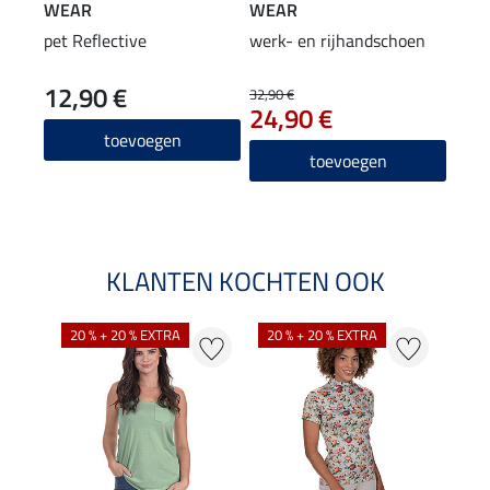
WEAR
WEAR
WE
pet Reflective
werk- en rijhandschoen
Adve
werk
12,90 €
89
neu
32,90 €
24,90 €
4.3
toevoegen
toevoegen
KLANTEN KOCHTEN OOK
20 % + 20 % EXTRA
20 % + 20 % EXTRA
40 %