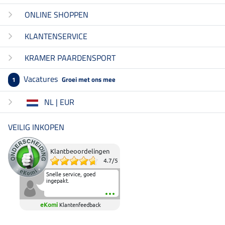
ONLINE SHOPPEN
KLANTENSERVICE
KRAMER PAARDENSPORT
Vacatures
Groei met ons mee
1
NL | EUR
VEILIG INKOPEN
Klantbeoordelingen
4.7
/
5
Snelle service, goed
ingepakt.
eKomi
Klantenfeedback