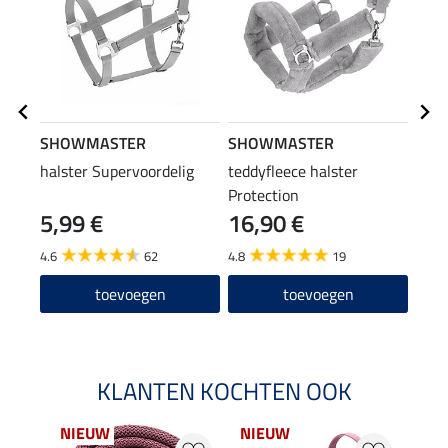
SHOWMASTER
SHOWMASTER
SHO
halster Supervoordelig
teddyfleece halster
hals
Protection
5,99 €
16,90 €
9,9
4.6
62
4.8
19
4.8
toevoegen
toevoegen
KLANTEN KOCHTEN OOK
NIEUW
NIEUW
NI