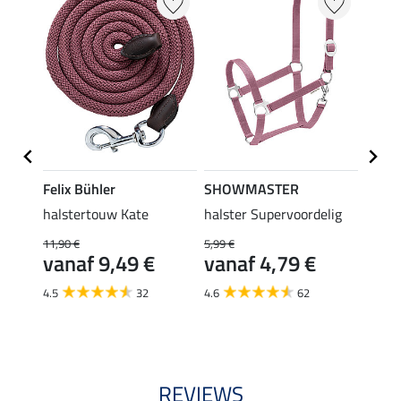
Felix Bühler
SHOWMASTER
SHO
ig II
halstertouw Kate
halster Supervoordelig
halst
panie
11,90 €
5,99 €
vanaf 9,49 €
vanaf 4,79 €
6,99 €
van
4.5
32
4.6
62
4.7
REVIEWS