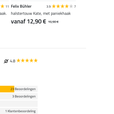
Felix Bühler
SHOWMASTER
11
3.9
7
4
aak.
halstertouw Kate, met paniekhaak
halster supervoordeli
vanaf 12,90 €
vanaf 7,99 €
16,90 €
9
4.8
23 Beoordelingen
3 Beoordelingen
1 Klantenbeoordeling