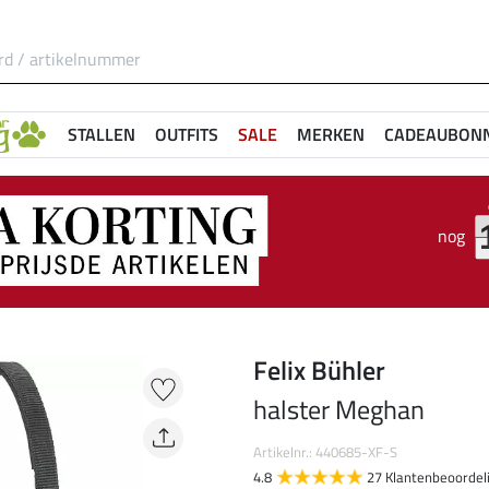
STALLEN
OUTFITS
SALE
MERKEN
CADEAUBON
nog
Felix Bühler
halster Meghan
Artikelnr.: 440685-XF-S
4.8
27 Klantenbeoordel