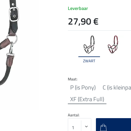
Leverbaar
27,90 €
ZWART
Maat:
P (is Pony)
C (is kleinp
XF (Extra Full)
Aantal: