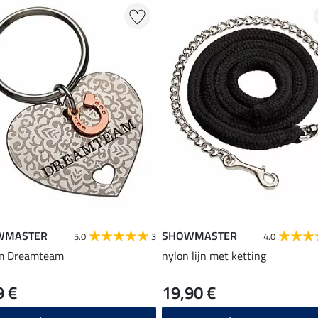
WMASTER
SHOWMASTER
5.0
3
4.0
m Dreamteam
nylon lijn met ketting
9 €
19,90 €