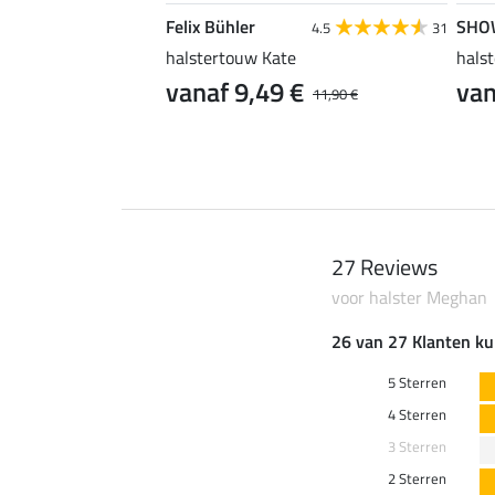
Felix Bühler
SHO
4.8
36
4.5
31
delig II
halstertouw Kate
halst
 €
vanaf 9,49 €
van
9,99 €
11,90 €
27 Reviews
voor halster Meghan
26 van 27 Klanten ku
5 Sterren
4 Sterren
3 Sterren
2 Sterren