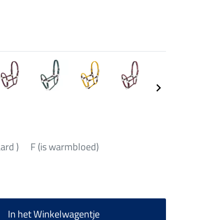
aard )
F (is warmbloed)
In het Winkelwagentje