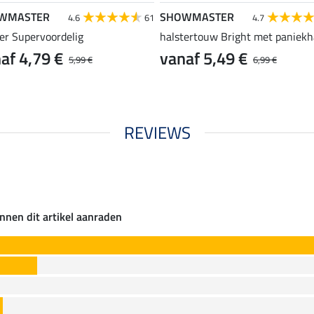
WMASTER
SHOWMASTER
4.6
61
4.7
er Supervoordelig
halstertouw Bright met paniekh
af 4,79 €
vanaf 5,49 €
5,99 €
6,99 €
REVIEWS
nnen dit artikel aanraden