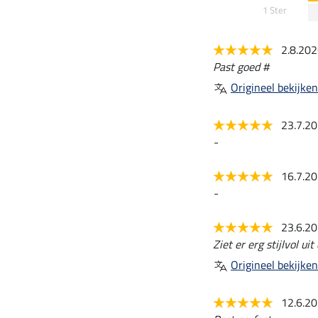
1 Ster
2.8.20
Past goed #
Origineel bekijken
23.7.2
-
16.7.2
-
23.6.2
Ziet er erg stijlvol ui
Origineel bekijken
12.6.2