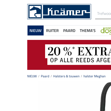
NIEUW
RUITER
PAARD
THEMA'S
NIEUW
Paard
Halsters & touwen
halster Meghan