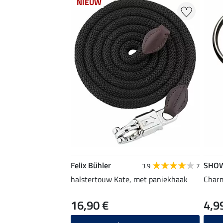
NIEUW
Felix Bühler
SHO
3.9
7
halstertouw Kate, met paniekhaak
Char
16,90 €
4,9