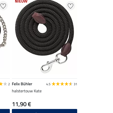
NIEUW
Felix Bühler
2
4.5
31
halstertouw Kate
11,90 €