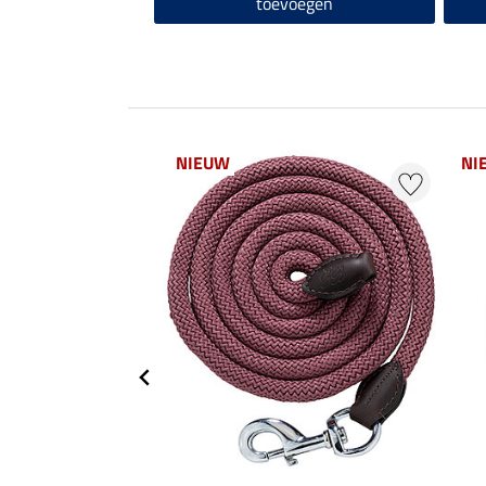
toevoegen
NIEUW
NI