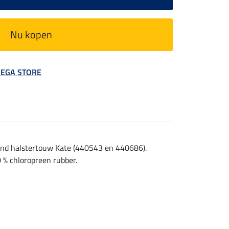
Nu kopen
 MEGA STORE
send halstertouw Kate (440543 en 440686).
 % chloropreen rubber.