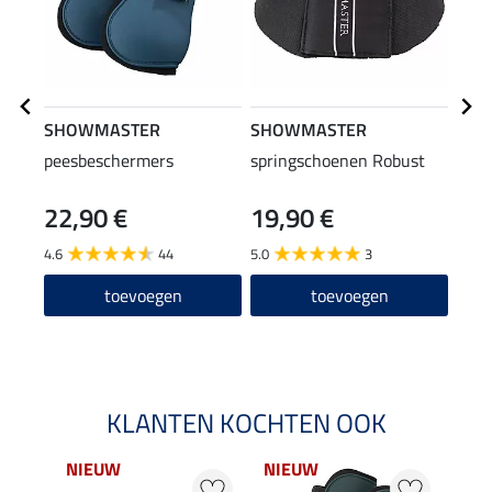
SHOWMASTER
SHOWMASTER
SHO
peesbeschermers
springschoenen Robust
onde
Brea
22,90 €
19,90 €
18
4.6
44
5.0
3
toevoegen
toevoegen
KLANTEN KOCHTEN OOK
NIEUW
NIEUW
NI