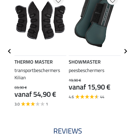
THERMO MASTER
SHOWMASTER
Felix
wiss
transportbeschermers
peesbeschermers
Teddy
en
Kilian
achte
19,90 €
39,
vanaf 15,90 €
69,90 €
€
vanaf 54,90 €
4.6
44
3.0
1
REVIEWS