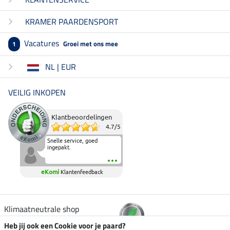
KRAMER PAARDENSPORT
Vacatures
Groei met ons mee
1
NL | EUR
VEILIG INKOPEN
Klantbeoordelingen
4.7
/
5
Snelle service, goed
ingepakt.
eKomi
Klantenfeedback
Klimaatneutrale shop
Heb jij ook een Cookie voor je paard?