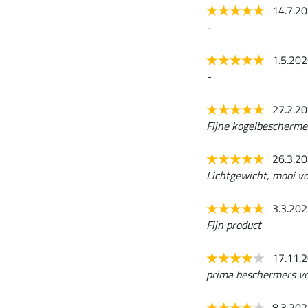
14.7.2
-
1.5.20
-
27.2.2
Fijne kogelbeschermer
26.3.2
Lichtgewicht, mooi v
3.3.20
Fijn product
17.11.
prima beschermers voo
8.3.20