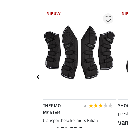
NIEUW
NI
THERMO
SHO
3.0
1
MASTER
hermers achterbenen
pees
transportbeschermers Kilian
van