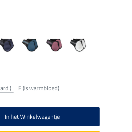
aard )
F (is warmbloed)
In het Winkelwagentje