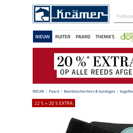
NIEUW
RUITER
PAARD
THEMA'S
NIEUW
Paard
Beenbeschermers & bandages
kogelb
22 % + 20 % EXTRA