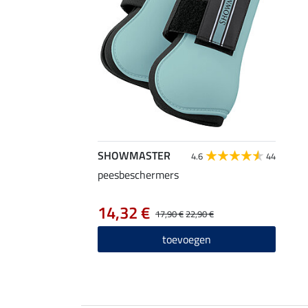
SHOWMASTER
4.6
44
peesbeschermers
14,32 €
17,90 €
22,90 €
toevoegen