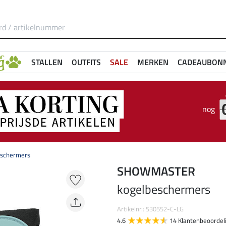
STALLEN
OUTFITS
SALE
MERKEN
CADEAUBON
nog
eschermers
SHOWMASTER
kogelbeschermers
Artikelnr.: 530552-C-LG
4.6
14 Klantenbeoordel