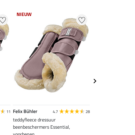
NIEUW
NIEUW
Felix Bühler
Felix Bühler
11
4.7
28
teddyfleece dressuur
Teddy peesbescherm
39,90 €
beenbeschermers Essential,
voorbenen