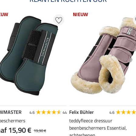
EUW
NIEUW
WMASTER
Felix Bühler
4.6
44
4.6
beschermers
teddyfleece dressuur
beenbeschermers Essential,
af 15,90 €
19,90 €
achterbenen