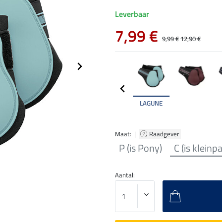
Leverbaar
7,99 €
9,99 €
12,90 €
LAGUNE
Maat: |
Raadgever
P (is Pony)
C (is kleinp
Aantal: