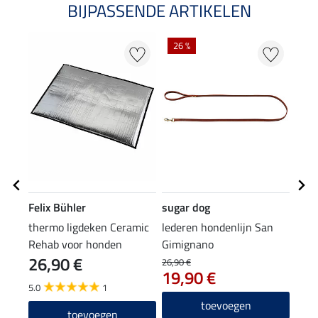
BIJPASSENDE ARTIKELEN
26 %
Felix Bühler
sugar dog
suga
thermo ligdeken Ceramic
lederen hondenlijn San
auto
Rehab voor honden
Gimignano
Mai
26,90 €
49
26,90 €
19,90 €
5.0
1
5.0
toevoegen
toevoegen