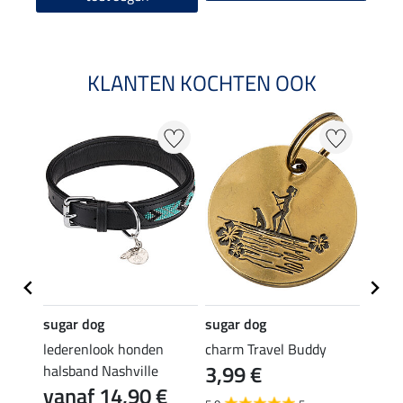
KLANTEN KOCHTEN OOK
sugar dog
sugar dog
sugar
ivorno
lederenlook honden
charm Travel Buddy
label 
€
3,99 €
3,9
halsband Nashville
vanaf 14,90 €