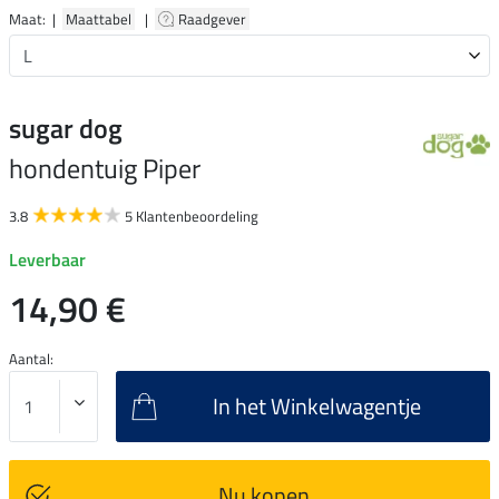
Maat: |
Maattabel
|
Raadgever
sugar dog
hondentuig Piper
3.8
5 Klantenbeoordeling
Leverbaar
14,90 €
Aantal:
In het Winkelwagentje
Nu kopen