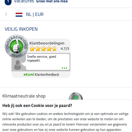
Vacatures
Groei met ons mee
1
NL | EUR
VEILIG INKOPEN
Klantbeoordelingen
4.7
/
5
Snelle service, goed
ingepakt.
eKomi
Klantenfeedback
Klimaatneutrale shop
Heb jij ook een Cookie voor je paard?
Verzending per
Wij ook! We gebruiken cookies en andere technologieën om je een optimale en veilige
online winkelen aan te bieden, om de prestaties van onze website te meten en om
relevante producten voor jou en je paard te tonen! Hiervoor verzamelen we gegevens
over onze gebruikers en hoe zij onze website kunnen gebruiken op hun apparaten.