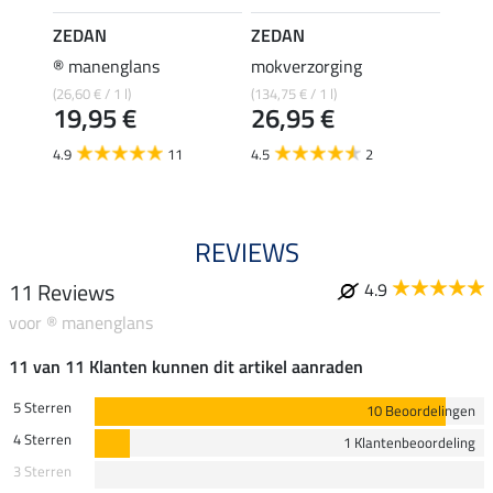
ZEDAN
ZEDAN
ZEDA
ng gel
® manenglans
mokverzorging
Calen
Bals
(26,60 € / 1 l)
(134,75 € / 1 l)
19,95 €
26,95 €
(89,75 €
17,
4.9
11
4.5
2
REVIEWS
11 Reviews
4.9
voor ® manenglans
11 van 11 Klanten kunnen dit artikel aanraden
5 Sterren
10 Beoordelingen
4 Sterren
1 Klantenbeoordeling
3 Sterren