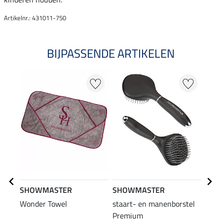
Artikelnr.: 431011-750
BIJPASSENDE ARTIKELEN
20
SHOWMASTER
SHOWMASTER
SHO
Wonder Towel
staart- en manenborstel
tran
Premium
mane