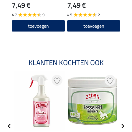
7,49 €
7,49 €
1,99 
1,5
4.7
9
4.5
2
4.3
toevoegen
toevoegen
KLANTEN KOCHTEN OOK