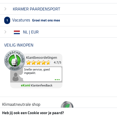
KRAMER PAARDENSPORT
Vacatures
Groei met ons mee
1
NL | EUR
VEILIG INKOPEN
Klantbeoordelingen
4.7
/
5
Snelle service, goed
ingepakt.
eKomi
Klantenfeedback
Klimaatneutrale shop
Heb jij ook een Cookie voor je paard?