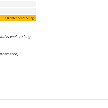
1 Klantenbeoordeling
nd is veels te lang.
kraemer.de,