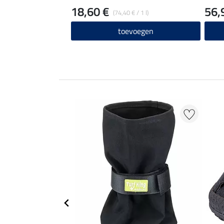
18,60 €
56,
(74,40 € / 1 l)
toevoegen