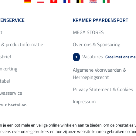
ENSERVICE
KRAMER PAARDENSPORT
ct
MEGA STORES
 & productinformatie
Over ons & Sponsoring
brief
Vacatures
Groei met ons me
1
nkorting
Algemene Voorwaarden &
Herroepingsrecht
tabel
Privacy Statement & Cookies
wasservice
Impressum
gus bestellen
 je een optimale en veilige online winkelen aan te bieden, om de prestatie
ing per
Veilig betalen met
gevens over onze gebruikers en hoe zij onze website kunnen gebruiken op hu