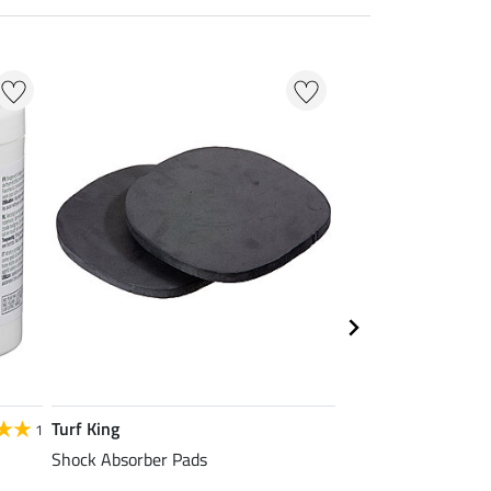
Turf King
Turf King
1
Shock Absorber Pads
hoefschoen Ultimat