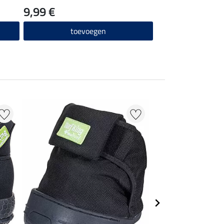
9,99 €
69,90 €
toevoegen
toevo