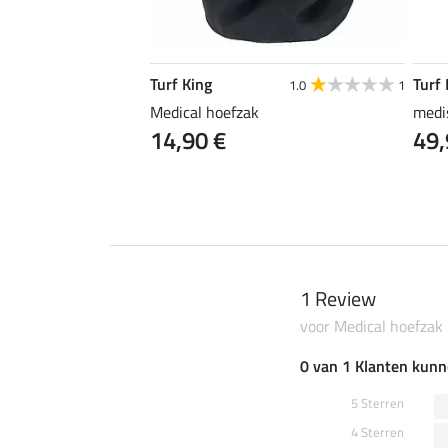
Turf King
Turf 
4.5
2
1.0
1
Medical hoefzak
medi
14,90 €
49,
1 Review
voor Medical hoefzak
0 van 1 Klanten kunn
5 Sterren
4 Sterren