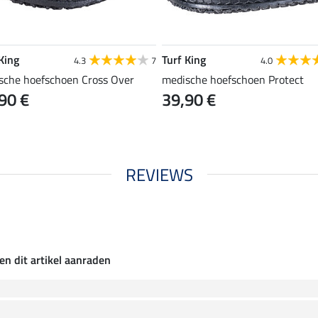
King
Turf King
4.3
7
4.0
sche hoefschoen Cross Over
medische hoefschoen Protect
90 €
39,90 €
REVIEWS
en dit artikel aanraden