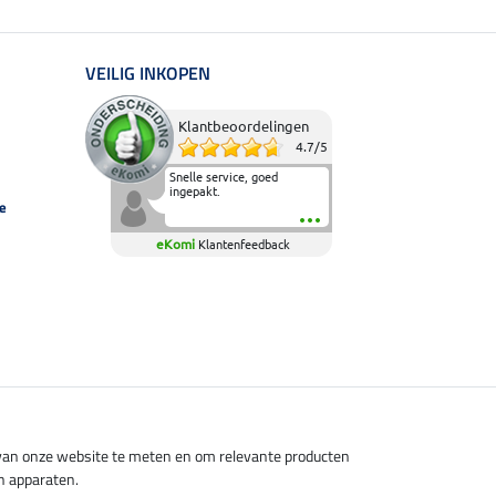
VEILIG INKOPEN
Klantbeoordelingen
4.7
/
5
Snelle service, goed
ingepakt.
e
eKomi
Klantenfeedback
s van onze website te meten en om relevante producten
n apparaten.