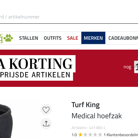
STALLEN
OUTFITS
SALE
MERKEN
CADEAUBON
nog
Turf King
Medical hoefzak
Artikelnr.: 431383-L
1.0
1 Klantenbeoordeli