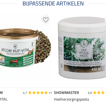
BIJPASSENDE ARTIKELEN
OM
SHOWMASTER
4.7
11
5.0
VITAL
Hoefverzorgingspasta