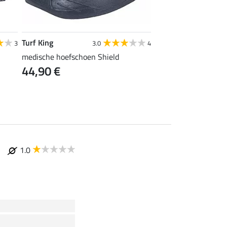
Turf King
Turf King
3
3.0
4
medische hoefschoen Shield
II hoefschoen
44,90 €
79,90 €
1.0