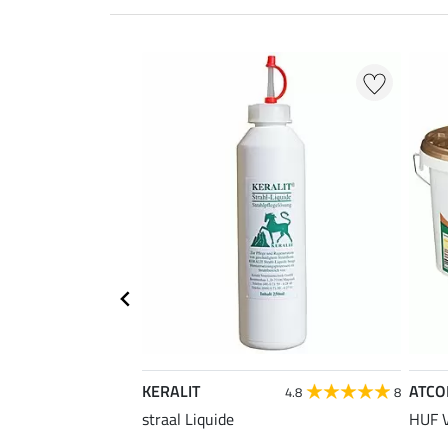
KERALIT
ATC
4.8
8
straal Liquide
HUF 