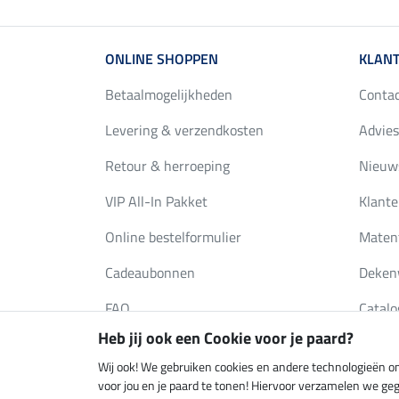
ONLINE SHOPPEN
KLANT
Betaalmogelijkheden
Conta
Levering & verzendkosten
Advies
Retour & herroeping
Nieuws
VIP All-In Pakket
Klante
Online bestelformulier
Maten
Cadeaubonnen
Deken
FAQ
Catalo
Heb jij ook een Cookie voor je paard?
Wij ook! We gebruiken cookies en andere technologieën om
Klimaatneutrale shop
Verzend
voor jou en je paard te tonen! Hiervoor verzamelen we ge