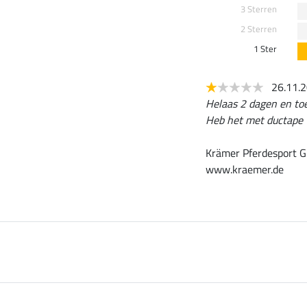
3 Sterren
2 Sterren
1 Ster
26.11.
Helaas 2 dagen en toen
Heb het met ductape v
Krämer Pferdesport G
www.kraemer.de