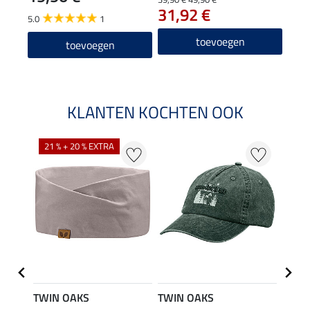
31,92 €
5.0
1
toevoegen
toevoegen
KLANTEN KOCHTEN OOK
21 % + 20 % EXTRA
22 %
TWIN OAKS
TWIN OAKS
TWIN