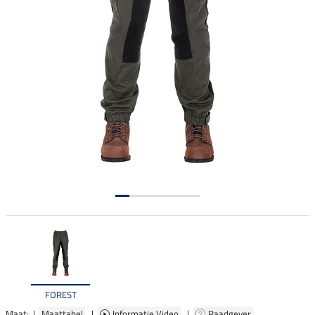
FOREST
Maat: |
Maattabel
|
Informatie Video
|
Raadgever