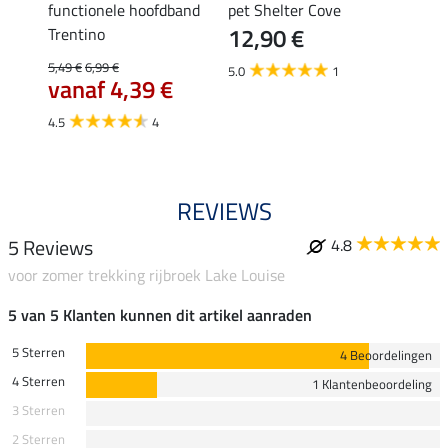
as
functionele hoofdband
pet Shelter Cove
multu
12,90 €
Trentino
Roam
5,49 €
6,99 €
6,99 €
5.0
1
vanaf 4,39 €
van
4.5
4
5.0
REVIEWS
5 Reviews
4.8
voor zomer trekking rijbroek Lake Louise
5 van 5 Klanten kunnen dit artikel aanraden
5 Sterren
4 Beoordelingen
4 Sterren
1 Klantenbeoordeling
3 Sterren
2 Sterren