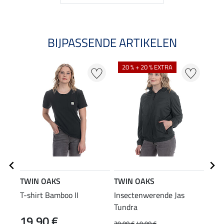
BIJPASSENDE ARTIKELEN
20 % + 20 % EXTRA
TWIN OAKS
TWIN OAKS
STO
T-shirt Bamboo II
Insectenwerende Jas
Lace
Tundra
19,90 €
10
39,90 €
49,90 €