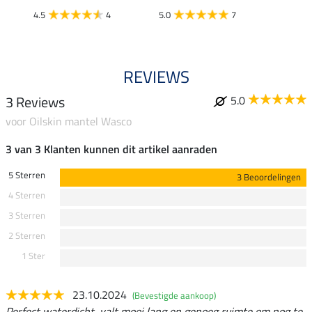
4.5
4
5.0
7
REVIEWS
3 Reviews
5.0
voor Oilskin mantel Wasco
3 van 3 Klanten kunnen dit artikel aanraden
5 Sterren
3 Beoordelingen
4 Sterren
3 Sterren
2 Sterren
1 Ster
23.10.2024
(Bevestigde aankoop)
Perfect waterdicht, valt mooi lang en genoeg ruimte om nog te