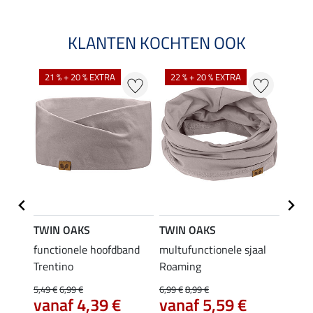
KLANTEN KOCHTEN OOK
21 % + 20 % EXTRA
22 % + 20 % EXTRA
TWIN OAKS
TWIN OAKS
TWIN
as
functionele hoofdband
multufunctionele sjaal
smart
12,
Trentino
Roaming
5,49 €
6,99 €
6,99 €
8,99 €
4.8
vanaf 4,39 €
vanaf 5,59 €