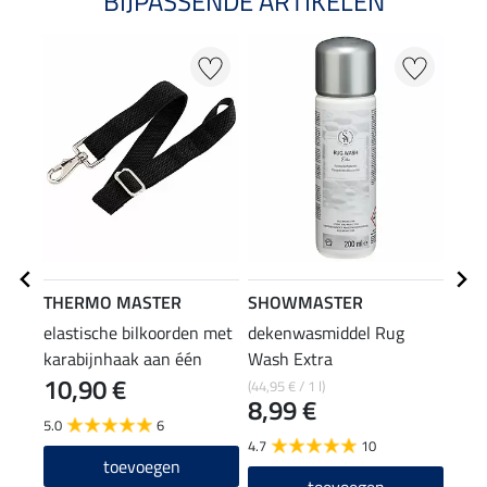
BIJPASSENDE ARTIKELEN
THERMO MASTER
SHOWMASTER
THE
elastische bilkoorden met
dekenwasmiddel Rug
deke
karabijnhaak aan één
Wash Extra
10,90 €
6,9
zijde
(44,95 € / 1 l)
8,99 €
5.0
6
5.0
4.7
10
toevoegen