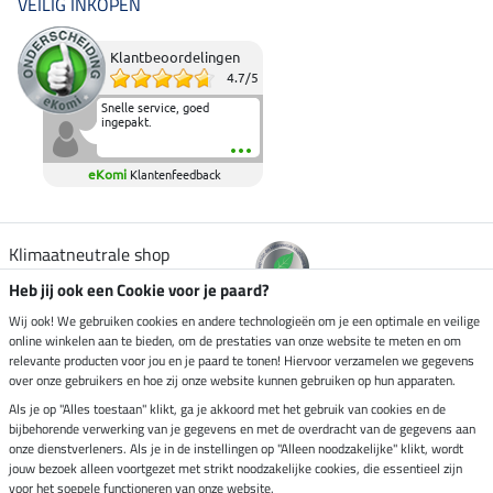
VEILIG INKOPEN
Klantbeoordelingen
4.7
/
5
Snelle service, goed
ingepakt.
eKomi
Klantenfeedback
Klimaatneutrale shop
Heb jij ook een Cookie voor je paard?
Verzending per
Wij ook! We gebruiken cookies en andere technologieën om je een optimale en veilige
online winkelen aan te bieden, om de prestaties van onze website te meten en om
relevante producten voor jou en je paard te tonen! Hiervoor verzamelen we gegevens
over onze gebruikers en hoe zij onze website kunnen gebruiken op hun apparaten.
Veilig betalen met
Als je op "Alles toestaan" klikt, ga je akkoord met het gebruik van cookies en de
bijbehorende verwerking van je gegevens en met de overdracht van de gegevens aan
onze dienstverleners. Als je in de instellingen op "Alleen noodzakelijke" klikt, wordt
jouw bezoek alleen voortgezet met strikt noodzakelijke cookies, die essentieel zijn
Impressum
voor het soepele functioneren van onze website.