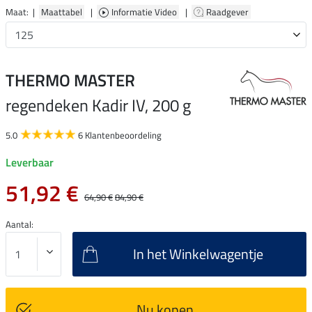
Maat: |
Maattabel
|
Informatie Video
|
Raadgever
THERMO MASTER
regendeken Kadir IV, 200 g
5.0
6 Klantenbeoordeling
Leverbaar
51,92 €
64,90 €
84,90 €
Aantal:
In het Winkelwagentje
Nu kopen