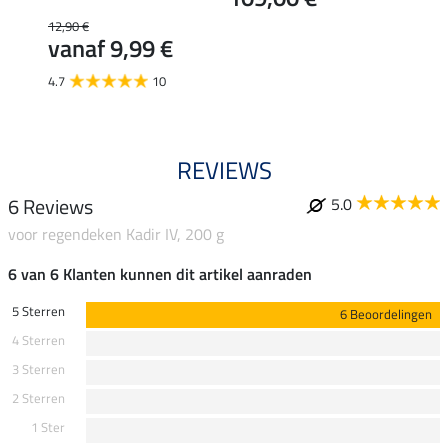
74,90 
van
12,90 €
vanaf 9,99 €
4.9
4.7
10
REVIEWS
6 Reviews
5.0
voor regendeken Kadir IV, 200 g
6 van 6 Klanten kunnen dit artikel aanraden
5 Sterren
6 Beoordelingen
4 Sterren
3 Sterren
2 Sterren
1 Ster