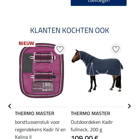
toevoegen
KLANTEN KOCHTEN OOK
NIEUW
NI
THERMO MASTER
THERMO MASTER
THER
ken
borsttussenstuk voor
Outdoordeken Kadir
outdo
regendekens Kadir IV en
fullneck, 200 g
50 g
109,00 €
Kalina II