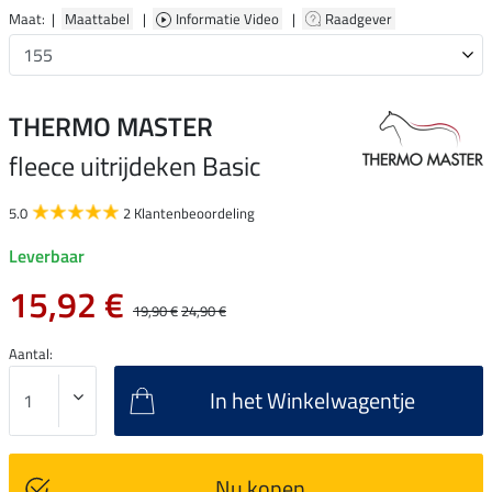
Maat: |
Maattabel
|
Informatie Video
|
Raadgever
THERMO MASTER
fleece uitrijdeken Basic
5.0
2 Klantenbeoordeling
Leverbaar
15,92 €
19,90 €
24,90 €
Aantal:
In het Winkelwagentje
Nu kopen