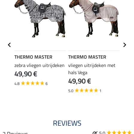
THERMO MASTER
THERMO MASTER
THER
zebra vliegen uitrijdeken
vliegen uitrijdeken met
uitri
49,90 €
er
hals Vega
Elea
49,90 €
59,
4.8
6
5.0
1
4.5
REVIEWS
2 Reviews
5.0