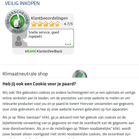
VEILIG INKOPEN
Klantbeoordelingen
4.7
/
5
Snelle service, goed
ingepakt.
eKomi
Klantenfeedback
Klimaatneutrale shop
Heb jij ook een Cookie voor je paard?
Verzending per
Wij ook! We gebruiken cookies en andere technologieën om je een optimale en veilige
online winkelen aan te bieden, om de prestaties van onze website te meten en om
relevante producten voor jou en je paard te tonen! Hiervoor verzamelen we gegevens
over onze gebruikers en hoe zij onze website kunnen gebruiken op hun apparaten.
Veilig betalen met
Als je op "Alles toestaan" klikt, ga je akkoord met het gebruik van cookies en de
bijbehorende verwerking van je gegevens en met de overdracht van de gegevens aan
onze dienstverleners. Als je in de instellingen op "Alleen noodzakelijke" klikt, wordt
jouw bezoek alleen voortgezet met strikt noodzakelijke cookies, die essentieel zijn