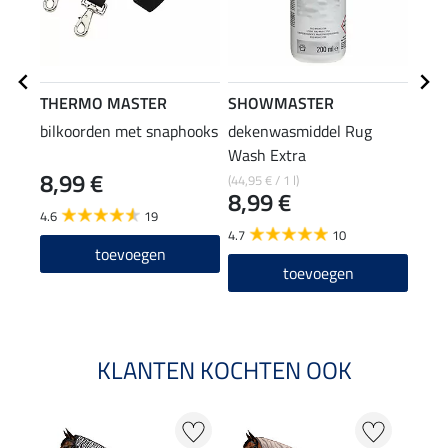
THERMO MASTER
SHOWMASTER
Kra
bilkoorden met snaphooks
dekenwasmiddel Rug
houd
Wash Extra
8,99 €
2,4
(44,95 € / 1 l)
8,99 €
4.6
19
4.5
4.7
10
toevoegen
toevoegen
KLANTEN KOCHTEN OOK