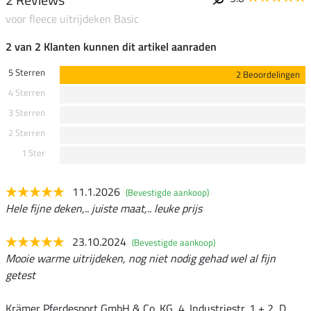
voor fleece uitrijdeken Basic
2 van 2 Klanten kunnen dit artikel aanraden
5 Sterren
2 Beoordelingen
4 Sterren
3 Sterren
2 Sterren
1 Ster
11.1.2026
(Bevestigde aankoop)
Hele fijne deken,.. juiste maat,.. leuke prijs
23.10.2024
(Bevestigde aankoop)
Mooie warme uitrijdeken, nog niet nodig gehad wel al fijn
getest
Krämer Pferdesport GmbH & Co. KG, 4. Industriestr. 1 + 2, D