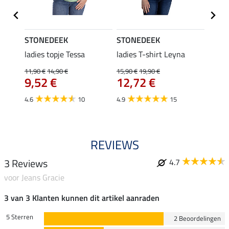
STONEDEEK
STONEDEEK
STON
ladies topje Tessa
ladies T-shirt Leyna
blous
11,90 €
14,90 €
15,90 €
19,90 €
31,90 
€
9,52 €
12,72 €
van
4.6
10
4.9
15
4.4
REVIEWS
3 Reviews
4.7
voor Jeans Gracie
3 van 3 Klanten kunnen dit artikel aanraden
5 Sterren
2 Beoordelingen