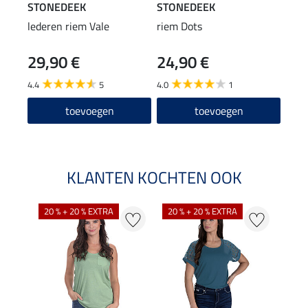
STONEDEEK
STONEDEEK
STO
lederen riem Vale
riem Dots
riem
29,90 €
24,90 €
14
4.4
5
4.0
1
4.5
toevoegen
toevoegen
KLANTEN KOCHTEN OOK
20 % + 20 % EXTRA
20 % + 20 % EXTRA
20 %