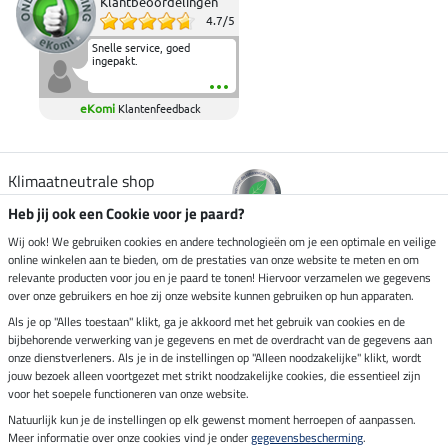
Klantbeoordelingen
4.7
/
5
Snelle service, goed
ingepakt.
eKomi
Klantenfeedback
Klimaatneutrale shop
Heb jij ook een Cookie voor je paard?
Verzending per
Wij ook! We gebruiken cookies en andere technologieën om je een optimale en veilige
online winkelen aan te bieden, om de prestaties van onze website te meten en om
relevante producten voor jou en je paard te tonen! Hiervoor verzamelen we gegevens
over onze gebruikers en hoe zij onze website kunnen gebruiken op hun apparaten.
Veilig betalen met
Als je op "Alles toestaan" klikt, ga je akkoord met het gebruik van cookies en de
bijbehorende verwerking van je gegevens en met de overdracht van de gegevens aan
onze dienstverleners. Als je in de instellingen op "Alleen noodzakelijke" klikt, wordt
jouw bezoek alleen voortgezet met strikt noodzakelijke cookies, die essentieel zijn
voor het soepele functioneren van onze website.
Impressum
Natuurlijk kun je de instellingen op elk gewenst moment herroepen of aanpassen.
Meer informatie over onze cookies vind je onder
gegevensbescherming
.