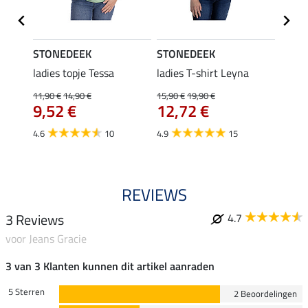
STONEDEEK
STONEDEEK
STON
ladies topje Tessa
ladies T-shirt Leyna
heren
11,90 €
14,90 €
15,90 €
19,90 €
34,95 
€
9,52 €
12,72 €
27,
4.6
10
4.9
15
REVIEWS
3 Reviews
4.7
voor Jeans Gracie
3 van 3 Klanten kunnen dit artikel aanraden
5 Sterren
2 Beoordelingen