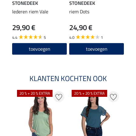
STONEDEEK
STONEDEEK
STO
lederen riem Vale
riem Dots
lede
29,90 €
24,90 €
69
4.4
5
4.0
1
5.0
toevoegen
toevoegen
KLANTEN KOCHTEN OOK
20 % + 20 % EXTRA
20 % + 20 % EXTRA
50 %