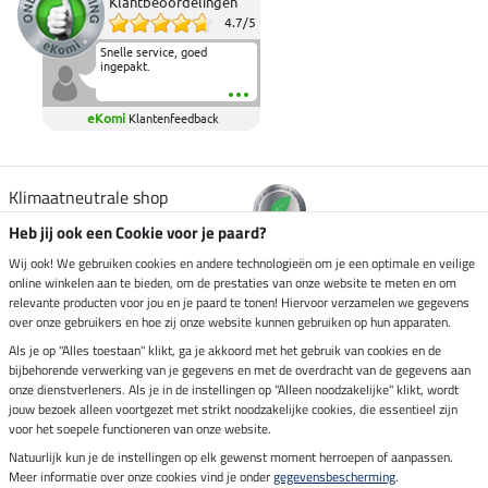
Klantbeoordelingen
4.7
/
5
Snelle service, goed
ingepakt.
eKomi
Klantenfeedback
Klimaatneutrale shop
Heb jij ook een Cookie voor je paard?
Verzending per
Wij ook! We gebruiken cookies en andere technologieën om je een optimale en veilige
online winkelen aan te bieden, om de prestaties van onze website te meten en om
relevante producten voor jou en je paard te tonen! Hiervoor verzamelen we gegevens
over onze gebruikers en hoe zij onze website kunnen gebruiken op hun apparaten.
Veilig betalen met
Als je op "Alles toestaan" klikt, ga je akkoord met het gebruik van cookies en de
bijbehorende verwerking van je gegevens en met de overdracht van de gegevens aan
onze dienstverleners. Als je in de instellingen op "Alleen noodzakelijke" klikt, wordt
jouw bezoek alleen voortgezet met strikt noodzakelijke cookies, die essentieel zijn
voor het soepele functioneren van onze website.
Impressum
Natuurlijk kun je de instellingen op elk gewenst moment herroepen of aanpassen.
Meer informatie over onze cookies vind je onder
gegevensbescherming
.