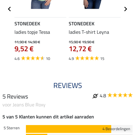
STONEDEEK
STONEDEEK
STON
ek
ladies topje Tessa
ladies T-shirt Leyna
blous
11,90 €
14,90 €
15,90 €
19,90 €
9,99 €
9,52 €
12,72 €
7,9
4.6
10
4.9
15
5.0
REVIEWS
5 Reviews
4.8
voor Jeans Blue Roxy
5 van 5 Klanten kunnen dit artikel aanraden
5 Sterren
4 Beoordelingen