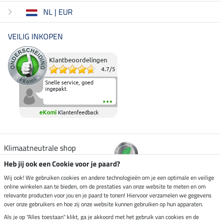
NL | EUR
VEILIG INKOPEN
Klantbeoordelingen
4.7
/
5
Snelle service, goed
ingepakt.
eKomi
Klantenfeedback
Klimaatneutrale shop
Heb jij ook een Cookie voor je paard?
Verzending per
Wij ook! We gebruiken cookies en andere technologieën om je een optimale en veilige
online winkelen aan te bieden, om de prestaties van onze website te meten en om
relevante producten voor jou en je paard te tonen! Hiervoor verzamelen we gegevens
over onze gebruikers en hoe zij onze website kunnen gebruiken op hun apparaten.
Veilig betalen met
Als je op "Alles toestaan" klikt, ga je akkoord met het gebruik van cookies en de