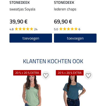
STONEDEEK
STONEDEEK
STO
sweatjas Soyala
lederen chaps
lede
39,90 €
69,90 €
29
4.8
24
5.0
6
4.4
toevoegen
toevoegen
KLANTEN KOCHTEN OOK
20 % + 20 % EXTRA
20 % + 20 % EXTRA
71 %