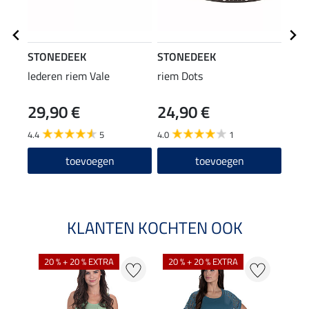
STONEDEEK
STONEDEEK
STO
lederen riem Vale
riem Dots
lede
29,90 €
24,90 €
69
4.4
5
4.0
1
5.0
toevoegen
toevoegen
KLANTEN KOCHTEN OOK
20 % + 20 % EXTRA
20 % + 20 % EXTRA
71 %