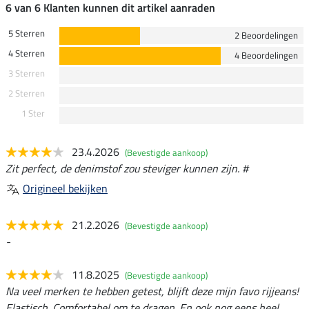
6 van 6 Klanten kunnen dit artikel aanraden
5 Sterren
2 Beoordelingen
4 Sterren
4 Beoordelingen
3 Sterren
2 Sterren
1 Ster
23.4.2026
(Bevestigde aankoop)
Zit perfect, de denimstof zou steviger kunnen zijn. #
Origineel bekijken
21.2.2026
(Bevestigde aankoop)
-
11.8.2025
(Bevestigde aankoop)
Na veel merken te hebben getest, blijft deze mijn favo rijjeans!
Elastisch. Comfortabel om te dragen. En ook nog eens heel