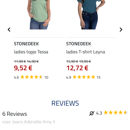
STONEDEEK
STONEDEEK
STON
ek
ladies topje Tessa
ladies T-shirt Leyna
blous
11,90 €
14,90 €
15,90 €
19,90 €
9,99 €
9,52 €
12,72 €
7,9
4.6
10
4.9
15
5.0
REVIEWS
6 Reviews
4.3
voor Jeans Adorable Amy II