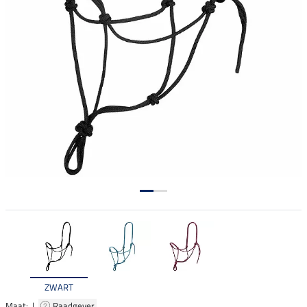
ZWART
Maat: |
Raadgever