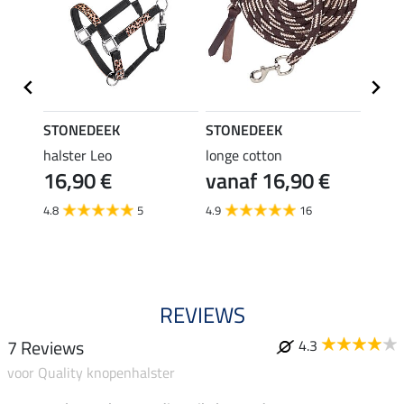
STONEDEEK
STONEDEEK
STON
halster Leo
longe cotton
weste
€
16,90 €
vanaf 16,90 €
katoe
8,9
4.8
5
4.9
16
3.5
REVIEWS
7 Reviews
4.3
voor Quality knopenhalster