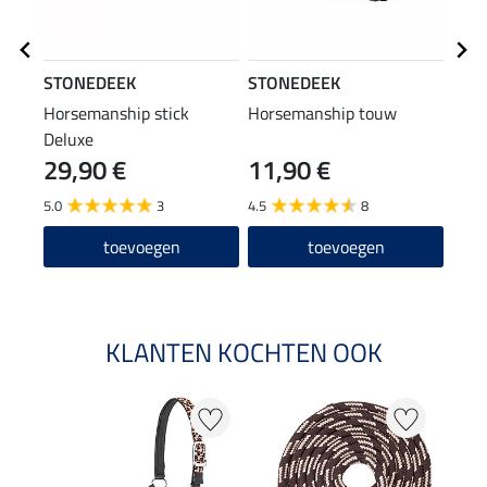
STONEDEEK
STONEDEEK
STO
Horsemanship stick
Horsemanship touw
hals
Deluxe
29,90 €
11,90 €
19
5.0
3
4.5
8
5.0
toevoegen
toevoegen
KLANTEN KOCHTEN OOK