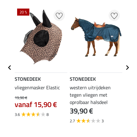
20 %
STONEDEEK
STONEDEEK
STON
vliegenmasker Elastic
western uitrijdeken
Sleaz
34,
tegen vliegen met
19,90 €
oprolbaar halsdeel
vanaf 15,90 €
4.0
39,90 €
3.6
8
2.7
3