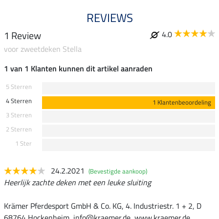
REVIEWS
1 Review
4.0
voor zweetdeken Stella
1 van 1 Klanten kunnen dit artikel aanraden
5 Sterren
4 Sterren
1 Klantenbeoordeling
3 Sterren
2 Sterren
1 Ster
24.2.2021
(Bevestigde aankoop)
Heerlijk zachte deken met een leuke sluiting
Krämer Pferdesport GmbH & Co. KG, 4. Industriestr. 1 + 2, D
68764 Hockenheim, info@kraemer.de, www.kraemer.de