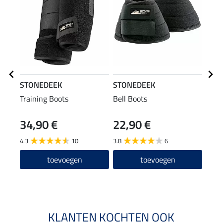
STONEDEEK
STONEDEEK
STO
Training Boots
Bell Boots
halst
34,90 €
22,90 €
14
4.3
10
3.8
6
4.1
toevoegen
toevoegen
KLANTEN KOCHTEN OOK