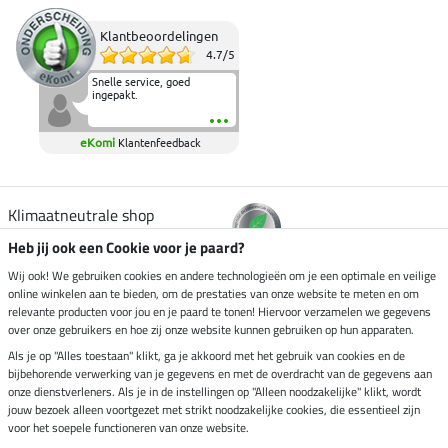
Klantbeoordelingen
4.7
/
5
Snelle service, goed
ingepakt.
eKomi
Klantenfeedback
Klimaatneutrale shop
Heb jij ook een Cookie voor je paard?
Verzending per
Wij ook! We gebruiken cookies en andere technologieën om je een optimale en veilige
online winkelen aan te bieden, om de prestaties van onze website te meten en om
relevante producten voor jou en je paard te tonen! Hiervoor verzamelen we gegevens
over onze gebruikers en hoe zij onze website kunnen gebruiken op hun apparaten.
Veilig betalen met
Als je op "Alles toestaan" klikt, ga je akkoord met het gebruik van cookies en de
bijbehorende verwerking van je gegevens en met de overdracht van de gegevens aan
onze dienstverleners. Als je in de instellingen op "Alleen noodzakelijke" klikt, wordt
jouw bezoek alleen voortgezet met strikt noodzakelijke cookies, die essentieel zijn
Impressum
voor het soepele functioneren van onze website.