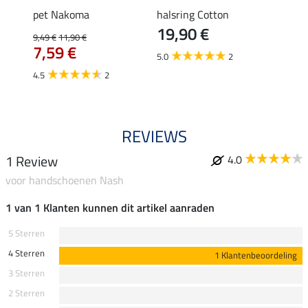
k
pet Nakoma
halsring Cotton
pet W
19,90 €
12,
9,49 €
11,90 €
€
7,59 €
5.0
2
4.5
2
REVIEWS
1 Review
4.0
voor handschoenen Nash
1 van 1 Klanten kunnen dit artikel aanraden
5 Sterren
4 Sterren
1 Klantenbeoordeling
3 Sterren
2 Sterren