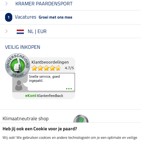
KRAMER PAARDENSPORT
Vacatures
Groei met ons mee
1
NL | EUR
VEILIG INKOPEN
Klantbeoordelingen
4.7
/
5
Snelle service, goed
ingepakt.
eKomi
Klantenfeedback
Klimaatneutrale shop
Heb jij ook een Cookie voor je paard?
Verzending per
Wij ook! We gebruiken cookies en andere technologieën om je een optimale en veilige