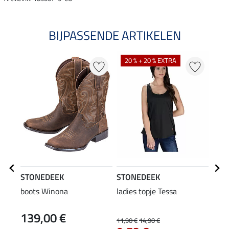
BIJPASSENDE ARTIKELEN
20 % + 20 % EXTRA
STONEDEEK
STONEDEEK
STO
boots Winona
ladies topje Tessa
Unis
Peyt
139,00 €
79
11,90 €
14,90 €