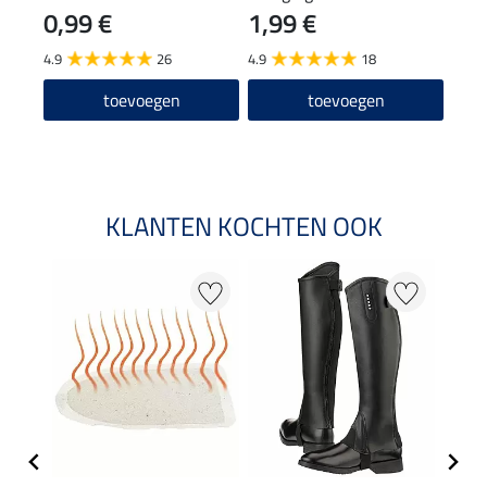
0,99 €
1,99 €
(12,90
12
4.9
26
4.9
18
4.6
toevoegen
toevoegen
KLANTEN KOCHTEN OOK