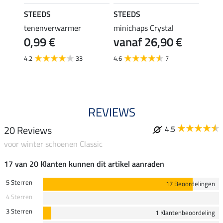
STEEDS
STEEDS
STEE
tenenverwarmer
minichaps Crystal
laarz
€
0,99 €
vanaf 26,90 €
14,
4.2
33
4.6
7
4.7
REVIEWS
20 Reviews
4.5
voor winter schoenen Classic
17 van 20 Klanten kunnen dit artikel aanraden
5 Sterren
17 Beoordelingen
4 Sterren
3 Sterren
1 Klantenbeoordeling