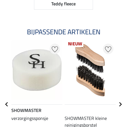
Teddy fleece
BIJPASSENDE ARTIKELEN
NIEUW
SHOWMASTER
STE
verzorgingssponsje
SHOWMASTER kleine
laar
reinigingsborstel