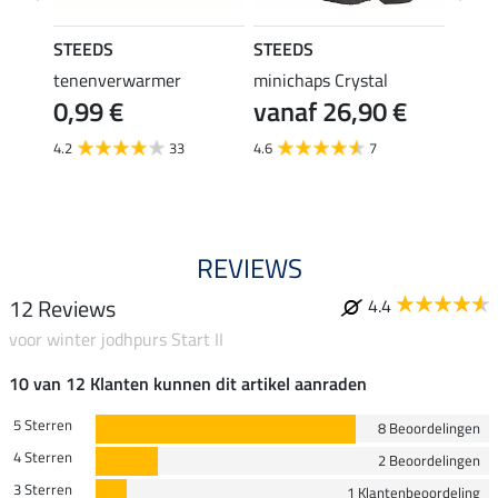
STEEDS
STEEDS
STEE
tenenverwarmer
minichaps Crystal
laarz
€
0,99 €
vanaf 26,90 €
14,
4.2
33
4.6
7
4.7
REVIEWS
12 Reviews
4.4
voor winter jodhpurs Start II
10 van 12 Klanten kunnen dit artikel aanraden
5 Sterren
8 Beoordelingen
4 Sterren
2 Beoordelingen
3 Sterren
1 Klantenbeoordeling