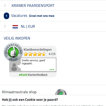
KRAMER PAARDENSPORT
Vacatures
Groei met ons mee
1
NL | EUR
VEILIG INKOPEN
Klantbeoordelingen
4.7
/
5
Snelle service, goed
ingepakt.
eKomi
Klantenfeedback
Klimaatneutrale shop
Heb jij ook een Cookie voor je paard?