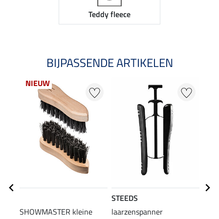
Teddy fleece
BIJPASSENDE ARTIKELEN
NIEUW
STEEDS
SHO
SHOWMASTER kleine
laarzenspanner
verz