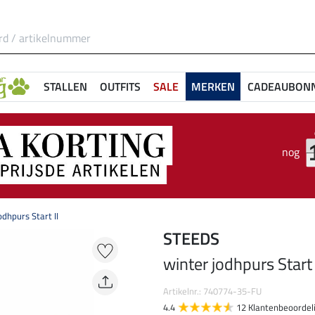
STALLEN
OUTFITS
SALE
MERKEN
CADEAUBON
nog
odhpurs Start II
STEEDS
winter jodhpurs Start 
Artikelnr.: 740774-35-FU
4.4
12 Klantenbeoordel