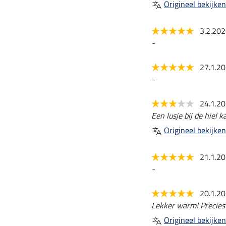
Origineel bekijken
3.2.20
-
27.1.2
-
24.1.2
Een lusje bij de hiel
Origineel bekijken
21.1.2
-
20.1.2
Lekker warm! Precies
Origineel bekijken