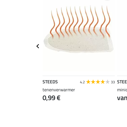
STEEDS
STE
4.2
33
tenenverwarmer
mini
0 €
0,99 €
van