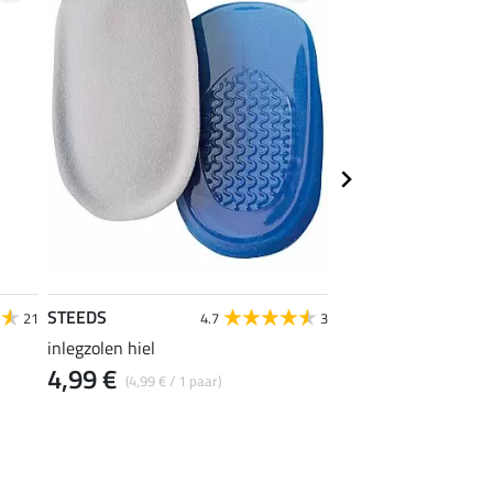
STEEDS
STEEDS
21
4.7
3
inlegzolen hiel
chaps Breather
4,99 €
vanaf 19,90 €
(4,99 € / 1 paar)