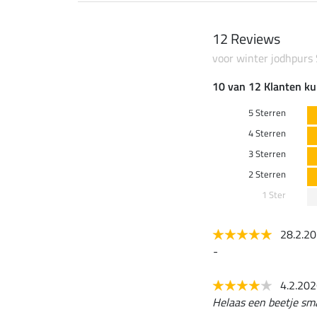
12 Reviews
voor winter jodhpurs S
10 van 12 Klanten ku
5 Sterren
4 Sterren
3 Sterren
2 Sterren
1 Ster
28.2.2
-
4.2.20
Helaas een beetje sma