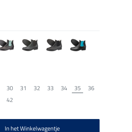
30
31
32
33
34
35
36
42
In het Winkelwagentje