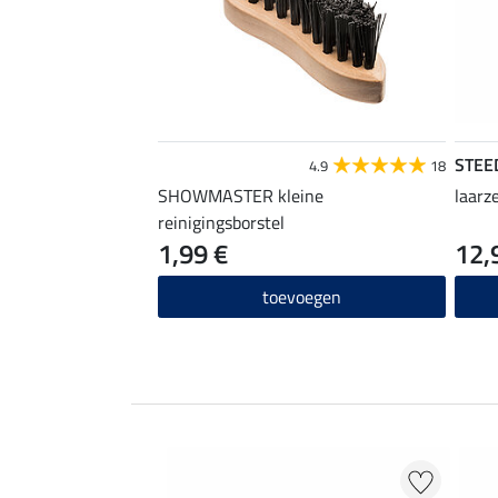
STEE
4.9
18
SHOWMASTER kleine
laarz
reinigingsborstel
1,99 €
12,
toevoegen