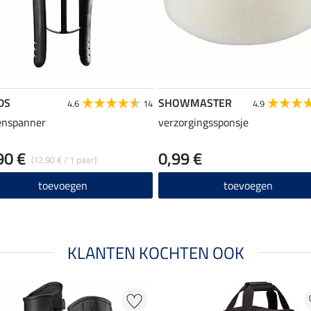
DS
SHOWMASTER
4.6
14
4.9
enspanner
verzorgingssponsje
90 €
0,99 €
(12,90 € / 1 paar)
toevoegen
toevoegen
KLANTEN KOCHTEN OOK