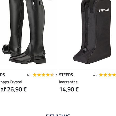
EDS
STEEDS
4.6
7
4.7
chaps Crystal
laarzentas
af 26,90 €
14,90 €