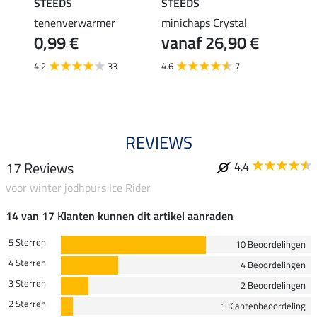
STEEDS
STEEDS
STEE
tenenverwarmer
minichaps Crystal
laarz
€
0,99 €
vanaf 26,90 €
14,
4.2
33
4.6
7
4.7
REVIEWS
17 Reviews
4.4
voor winter jodhpurs Ice Rider
14 van 17 Klanten kunnen dit artikel aanraden
5 Sterren
10 Beoordelingen
4 Sterren
4 Beoordelingen
3 Sterren
2 Beoordelingen
2 Sterren
1 Klantenbeoordeling