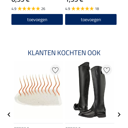
12
4.9
26
4.9
18
4.6
toevoegen
toevoegen
KLANTEN KOCHTEN OOK