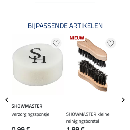
BIJPASSENDE ARTIKELEN
NIEUW
SHOWMASTER
STE
verzorgingssponsje
SHOWMASTER kleine
laar
reinigingsborstel
0,99 €
1,99 €
(12,90