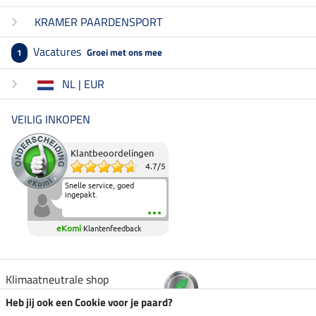
KRAMER PAARDENSPORT
Vacatures
Groei met ons mee
1
NL | EUR
VEILIG INKOPEN
Klantbeoordelingen
4.7
/
5
Snelle service, goed
ingepakt.
eKomi
Klantenfeedback
Klimaatneutrale shop
Heb jij ook een Cookie voor je paard?