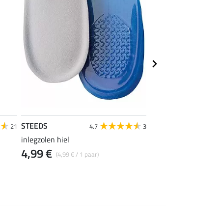
STEEDS
STEEDS
21
4.7
3
inlegzolen hiel
chaps Breather
4,99 €
vanaf 19,90 €
(4,99 € / 1 paar)