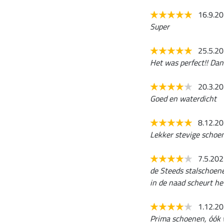
16.9.2
Super
25.5.2
Het was perfect!! Dank 
20.3.2
Goed en waterdicht
8.12.2
Lekker stevige schoen
7.5.20
de Steeds stalschoene
in de naad scheurt het
1.12.2
Prima schoenen, óók v