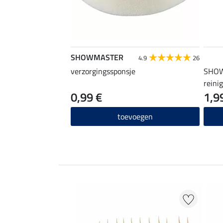
SHOWMASTER
4.9
26
verzorgingssponsje
SHOW
reini
0,99 €
1,9
toevoegen