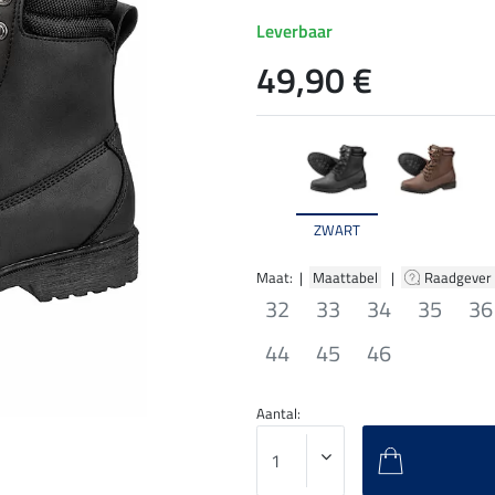
Leverbaar
49,90 €
ZWART
Maat: |
Maattabel
|
Raadgever
32
33
34
35
36
44
45
46
Aantal: