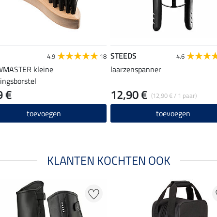
STEEDS
4.9
18
4.6
MASTER kleine
laarzenspanner
gingsborstel
9 €
12,90 €
(12,90 € / 1 paar)
toevoegen
toevoegen
KLANTEN KOCHTEN OOK