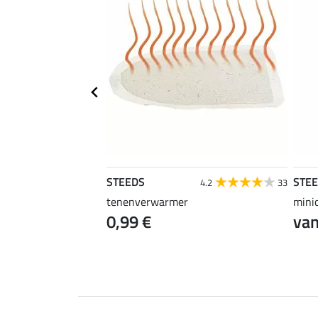
STEEDS
STE
4.2
33
tenenverwarmer
mini
0 €
0,99 €
van