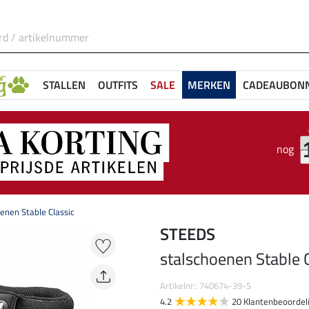
STALLEN
OUTFITS
SALE
MERKEN
CADEAUBON
nog
enen Stable Classic
STEEDS
stalschoenen Stable C
Artikelnr.: 740674-39-S
4.2
20 Klantenbeoordel