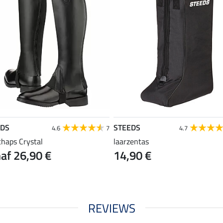
EDS
STEEDS
4.6
7
4.7
chaps Crystal
laarzentas
af 26,90 €
14,90 €
REVIEWS