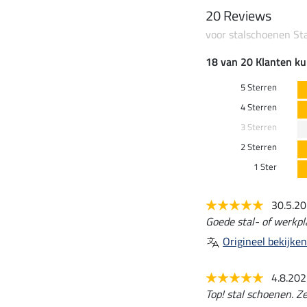
20 Reviews
voor stalschoenen Sta
18 van 20 Klanten ku
5 Sterren
4 Sterren
3 Sterren
2 Sterren
1 Ster
30.5.2
Goede stal- of werkpl
Origineel bekijken
4.8.20
Top! stal schoenen. Z