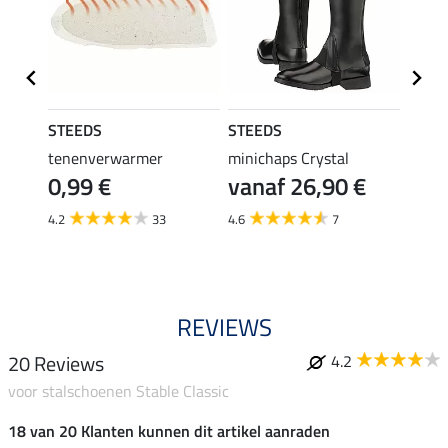
STEEDS
STEEDS
STEE
tenenverwarmer
minichaps Crystal
laarz
€
0,99 €
vanaf 26,90 €
14,
4.2
33
4.6
7
4.7
REVIEWS
20 Reviews
4.2
voor stalschoenen Stable Classic
18 van 20 Klanten kunnen dit artikel aanraden