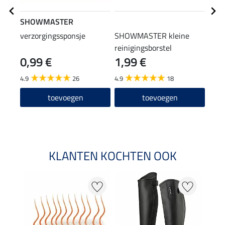
SHOWMASTER
STE
verzorgingssponsje
SHOWMASTER kleine
laar
reinigingsborstel
0,99 €
1,99 €
(12,90
12
4.9
26
4.9
18
4.6
toevoegen
toevoegen
KLANTEN KOCHTEN OOK