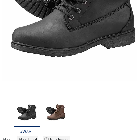
ZWART
Maat: |
Maattabel
|
Raadgever