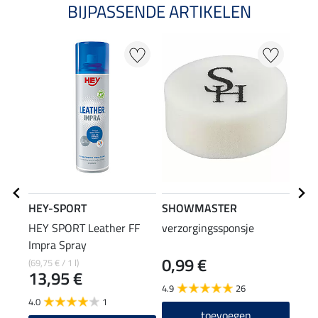
BIJPASSENDE ARTIKELEN
NI
HEY-SPORT
SHOWMASTER
HEY SPORT Leather FF
verzorgingssponsje
SHO
Impra Spray
rein
0,99 €
1,9
(69,75 € / 1 l)
13,95 €
4.9
26
4.9
4.0
1
toevoegen