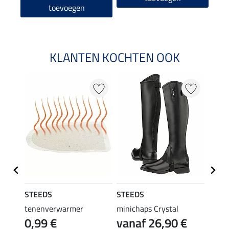
toevoegen
KLANTEN KOCHTEN OOK
STEEDS
STEEDS
STEE
Cosy
tenenverwarmer
minichaps Crystal
laarz
0,99 €
vanaf 26,90 €
14,