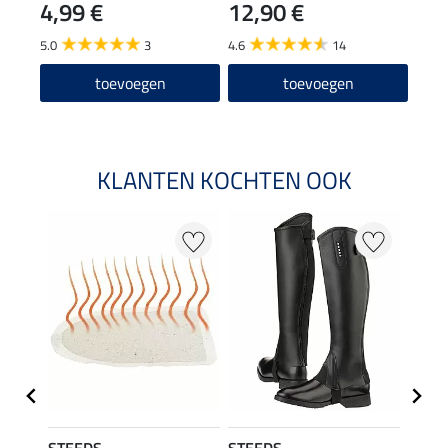
4,99 €
12,90 €
6,9
5.0
3
4.6
14
5.0
toevoegen
toevoegen
KLANTEN KOCHTEN OOK
STEEDS
STEEDS
STEE