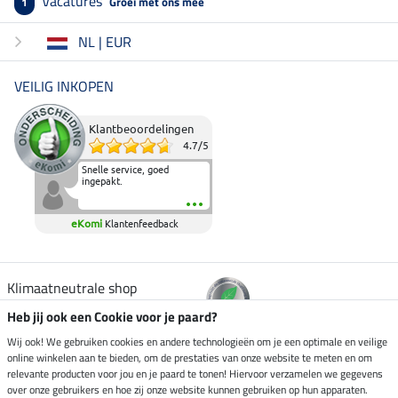
Vacatures
Groei met ons mee
1
NL | EUR
VEILIG INKOPEN
Klantbeoordelingen
4.7
/
5
Snelle service, goed
ingepakt.
eKomi
Klantenfeedback
Klimaatneutrale shop
Heb jij ook een Cookie voor je paard?
Verzending per
Wij ook! We gebruiken cookies en andere technologieën om je een optimale en veilige
online winkelen aan te bieden, om de prestaties van onze website te meten en om
relevante producten voor jou en je paard te tonen! Hiervoor verzamelen we gegevens
over onze gebruikers en hoe zij onze website kunnen gebruiken op hun apparaten.