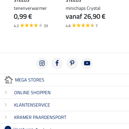
tenenverwarmer
minichaps Crystal
laarz
€
0,99 €
vanaf 26,90 €
14,
4.2
33
4.6
7
4.7
MEGA STORES
ONLINE SHOPPEN
KLANTENSERVICE
KRAMER PAARDENSPORT