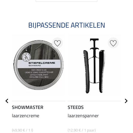
BIJPASSENDE ARTIKELEN
SHOWMASTER
STEEDS
effa
laarzencreme
laarzenspanner
laar
(49,90 € / 1 l)
(12,90 € / 1 paar)
(92,67