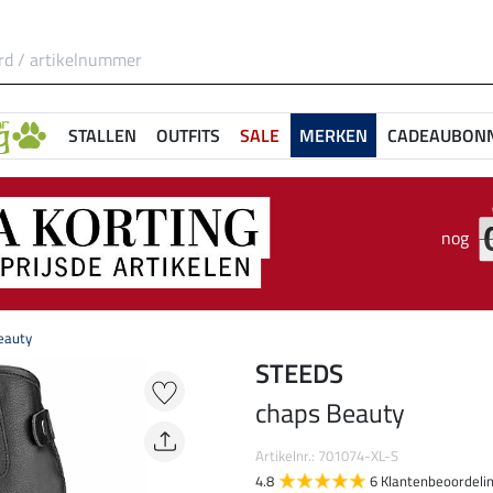
STALLEN
OUTFITS
SALE
MERKEN
CADEAUBON
nog
eauty
STEEDS
chaps Beauty
Artikelnr.: 701074-XL-S
4.8
6 Klantenbeoordeli