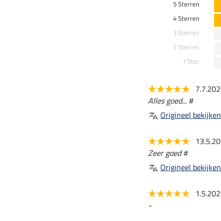
5 Sterren
4 Sterren
3 Sterren
2 Sterren
1 Ster
7.7.20
Alles goed... #
Origineel bekijken
13.5.2
Zeer goed #
Origineel bekijken
1.5.20
-