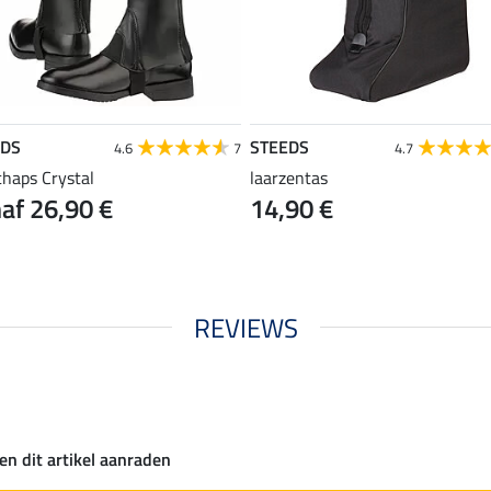
EDS
STEEDS
4.6
7
4.7
chaps Crystal
laarzentas
af 26,90 €
14,90 €
REVIEWS
en dit artikel aanraden