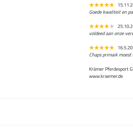
15.11.
Goede kwaliteit en p
25.10.
voldeed aan onze ver
16.5.2
Chaps primaik moest e
Krämer Pferdesport G
www.kraemer.de