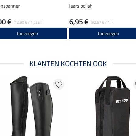
enspanner
laars polish
90 €
6,95 €
(12,90 € / 1 paar)
(92,67 € / 1 l)
toevoegen
toevoegen
KLANTEN KOCHTEN OOK