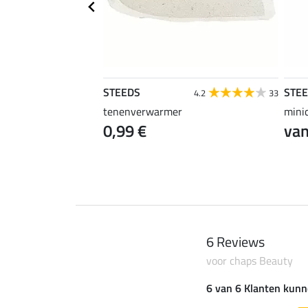
STEEDS
STE
1.0
1
4.2
33
s Cosy
tenenverwarmer
mini
0,99 €
van
0 €
59,90 €
6 Reviews
voor chaps Beauty
6 van 6 Klanten kunn