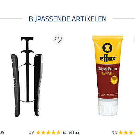
BIJPASSENDE ARTIKELEN
DS
effax
4.6
14
5.0