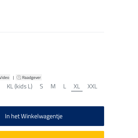
 Video
|
Raadgever
KL (kids L)
S
M
L
XL
XXL
In het Winkelwagentje