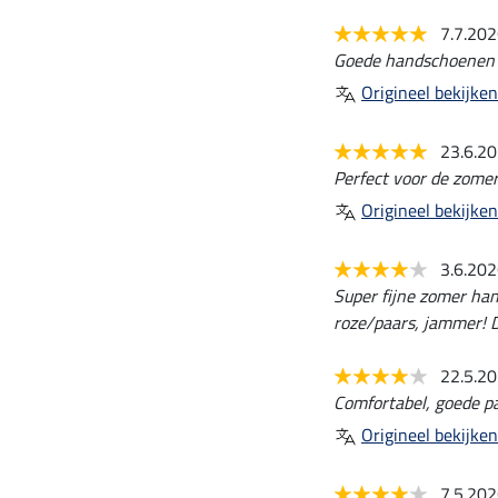
7.7.20
Goede handschoenen 
Origineel bekijken
23.6.2
Perfect voor de zomer.
Origineel bekijken
3.6.20
Super fijne zomer hand
roze/paars, jammer! 
22.5.2
Comfortabel, goede pas
Origineel bekijken
7.5.20