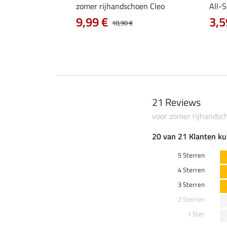
oenen Horsy
zomer rijhandschoen Cleo
All-
9,99 €
3,5
18,90 €
21 Reviews
voor zomer rijhands
20 van 21 Klanten ku
5 Sterren
4 Sterren
3 Sterren
2 Sterren
1 Ster