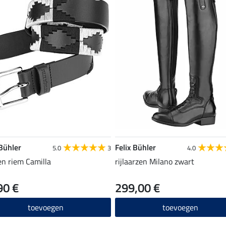
 Bühler
Felix Bühler
5.0
3
4.0
en riem Camilla
rijlaarzen Milano zwart
90 €
299,00 €
toevoegen
toevoegen