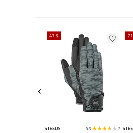
47 %
71
STEEDS
STE
5.0
1
3.5
2