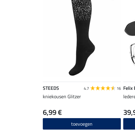
STEEDS
Felix
4.7
16
kniekousen Glitzer
leder
6,99 €
39,
toevoegen