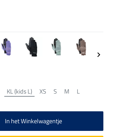
KL (kids L)
XS
S
M
L
In het Winkelwagentje