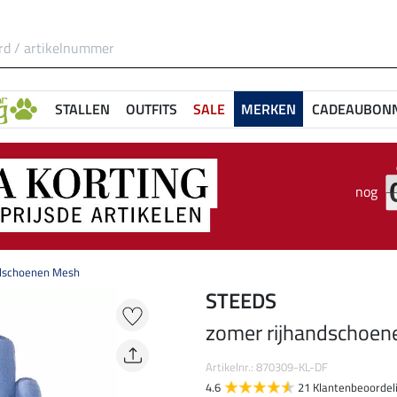
STALLEN
OUTFITS
SALE
MERKEN
CADEAUBON
nog
ndschoenen Mesh
STEEDS
zomer rijhandschoe
Artikelnr.: 870309-KL-DF
4.6
21 Klantenbeoordel