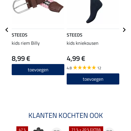
STEEDS
STEEDS
STE
kids riem Billy
kids kniekousen
kids
jas 
8,99 €
4,99 €
29,90
23
4.8
12
toevoegen
5.0
toevoegen
KLANTEN KOCHTEN OOK
47 %
71 % + 20 % EXTRA