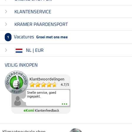
KLANTENSERVICE
KRAMER PAARDENSPORT
Vacatures
Groei met ons mee
1
NL | EUR
VEILIG INKOPEN
Klantbeoordelingen
4.7
/
5
Snelle service, goed
ingepakt.
eKomi
Klantenfeedback
Klimaatneutrale shop