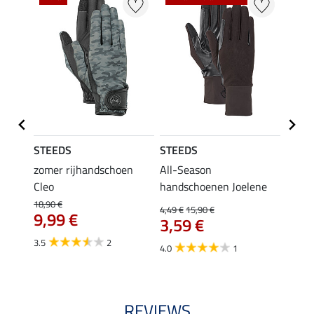
STEEDS
STEEDS
STEE
en
zomer rijhandschoen
All-Season
kids 
Cleo
handschoenen Joelene
Magic
3,9
18,90 €
4,49 €
15,90 €
9,99 €
3,59 €
4.8
3.5
2
4.0
1
REVIEWS