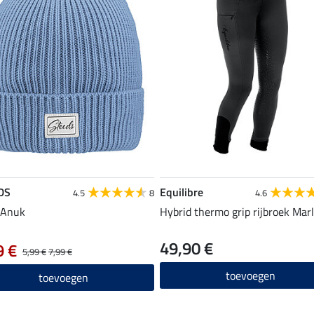
DS
Equilibre
4.5
8
4.6
 Anuk
Hybrid thermo grip rijbroek Mar
49,90 €
9 €
5,99 €
7,99 €
toevoegen
toevoegen