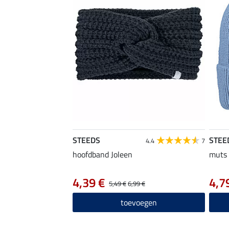
STEEDS
STEE
4.4
7
hoofdband Joleen
muts
4,39 €
4,7
5,49 €
6,99 €
toevoegen