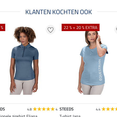
KLANTEN KOCHTEN OOK
 %
22 % + 20 % EXTRA
EDS
STEEDS
4.8
4
4.4
ionele zipshirt Eliana
T-shirt Jana