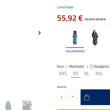
Leverbaar
55,92 €
69,90 €
89,90 €
AQUAMARIJN
Maat: |
Maattabel
|
Raadgever
XXS
XS
XL
XXL
Aantal: