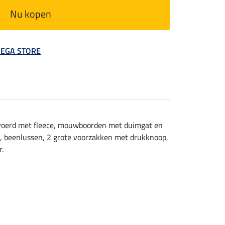
Nu kopen
 MEGA STORE
evoerd met fleece, mouwboorden met duimgat en
de, beenlussen, 2 grote voorzakken met drukknoop,
r.