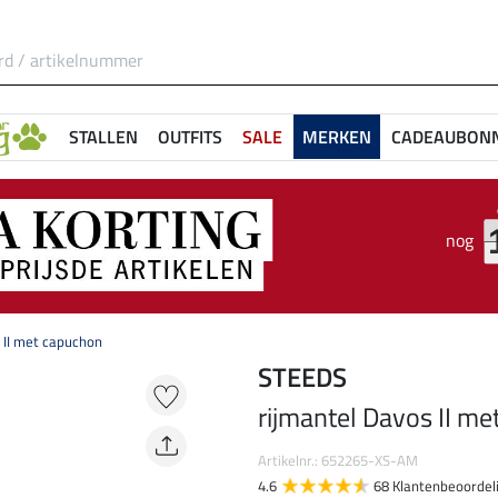
STALLEN
OUTFITS
SALE
MERKEN
CADEAUBON
nog
 II met capuchon
STEEDS
rijmantel Davos II m
Artikelnr.: 652265-XS-AM
4.6
68 Klantenbeoordel