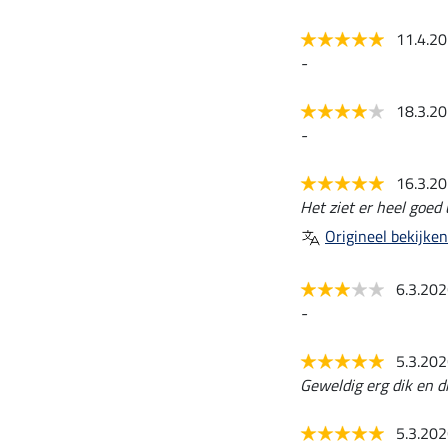
11.4.2
-
18.3.2
-
16.3.2
Het ziet er heel goed 
Origineel bekijken
6.3.20
-
5.3.20
Geweldig erg dik en di
5.3.20