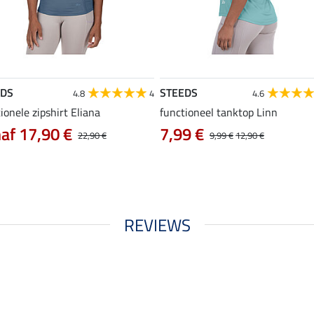
EDS
STEEDS
4.8
4
4.6
ionele zipshirt Eliana
functioneel tanktop Linn
af 17,90 €
7,99 €
22,90 €
9,99 €
12,90 €
REVIEWS