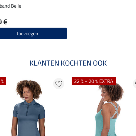
band Belle
9 €
toevoegen
KLANTEN KOCHTEN OOK
 %
22 % + 20 % EXTRA