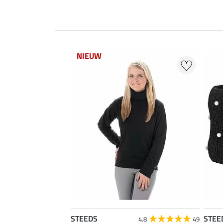
NIEUW
STEEDS
STEE
4.8
49