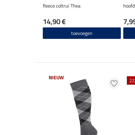
fleece coltrui Thea
hoofd
14,90 €
7,9
toevoegen
NIEUW
EXTRA
22