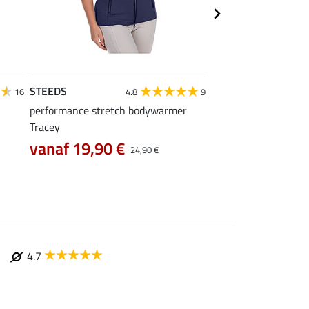
STEEDS
STEEDS
16
4.8
9
performance stretch bodywarmer
T-shirt Jana
Tracey
7,99 €
9,99 €
12,90
vanaf 19,90 €
24,90 €
4.7