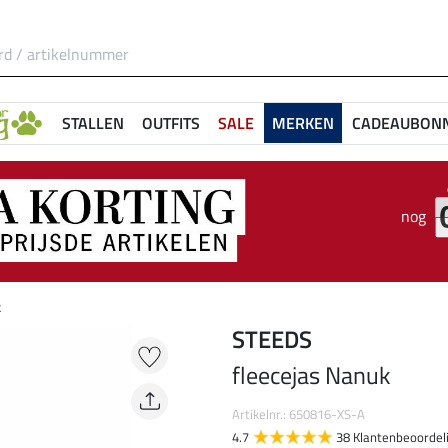
STALLEN
OUTFITS
SALE
MERKEN
CADEAUBON
nog
k
STEEDS
fleecejas Nanuk
Artikelnr.: 650816-XS-A
4.7
38 Klantenbeoordel