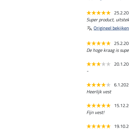
25.2.2
Super product, uitste
Origineel bekijken
25.2.2
De hoge kraag is supe
20.1.2
-
6.1.20
Heerlijk vest
15.12.
Fijn vest!
19.10.