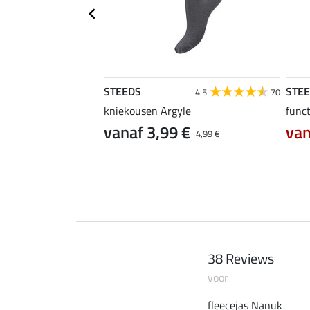
STEEDS
STE
4.4
5
4.5
70
kniekousen Argyle
funct
vanaf 3,99 €
van
12,90 €
4,99 €
38 Reviews
voor
fleecejas Nanuk