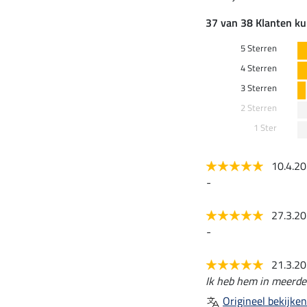
37 van 38 Klanten ku
5 Sterren
4 Sterren
3 Sterren
2 Sterren
1 Ster
10.4.2
-
27.3.2
-
21.3.2
Ik heb hem in meerdere
Origineel bekijken