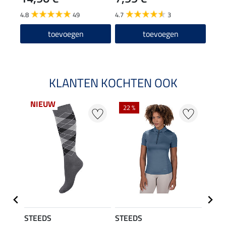
4.8
49
4.7
3
toevoegen
toevoegen
KLANTEN KOCHTEN OOK
NIEUW
22 %
22 %
STEEDS
STEEDS
STEE