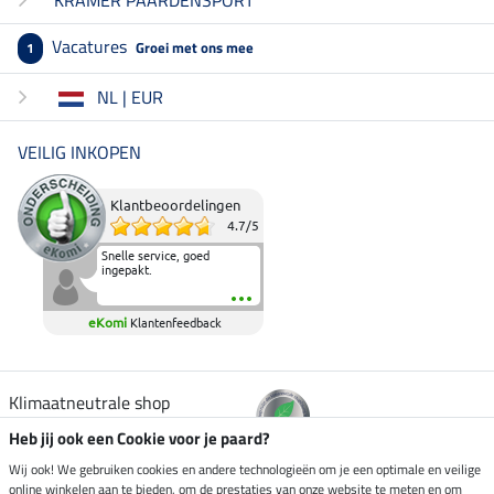
KRAMER PAARDENSPORT
Vacatures
Groei met ons mee
1
NL | EUR
VEILIG INKOPEN
Klantbeoordelingen
4.7
/
5
Snelle service, goed
ingepakt.
eKomi
Klantenfeedback
Klimaatneutrale shop
Heb jij ook een Cookie voor je paard?
Verzending per
Wij ook! We gebruiken cookies en andere technologieën om je een optimale en veilige
online winkelen aan te bieden, om de prestaties van onze website te meten en om