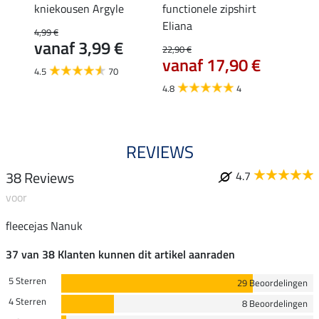
kniekousen Argyle
functionele zipshirt
funct
Eliana
4,99 €
9,99 €
vanaf 3,99 €
7,9
22,90 €
vanaf 17,90 €
4.5
70
4.6
4.8
4
REVIEWS
38 Reviews
4.7
voor
fleecejas Nanuk
37 van 38 Klanten kunnen dit artikel aanraden
5 Sterren
29 Beoordelingen
4 Sterren
8 Beoordelingen