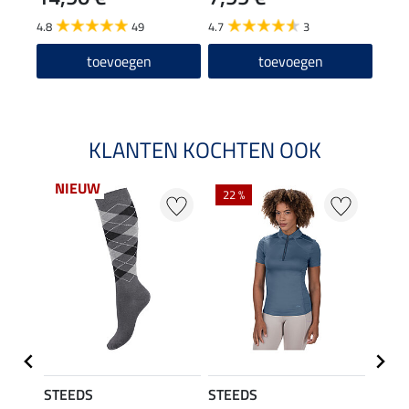
4.8
49
4.7
3
toevoegen
toevoegen
KLANTEN KOCHTEN OOK
NIEUW
22 %
22 %
STEEDS
STEEDS
STEE