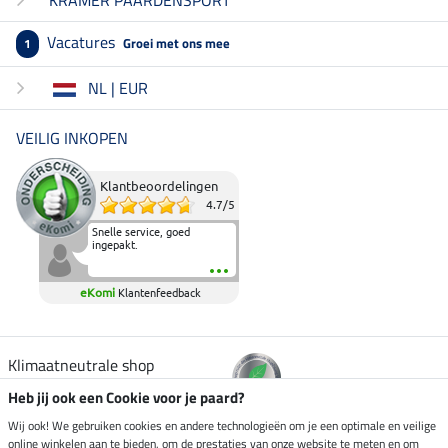
KRAMER PAARDENSPORT
Vacatures
Groei met ons mee
1
NL | EUR
VEILIG INKOPEN
Klantbeoordelingen
4.7
/
5
Snelle service, goed
ingepakt.
eKomi
Klantenfeedback
Klimaatneutrale shop
Heb jij ook een Cookie voor je paard?
Verzending per
Wij ook! We gebruiken cookies en andere technologieën om je een optimale en veilige
online winkelen aan te bieden, om de prestaties van onze website te meten en om