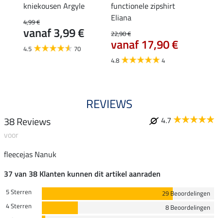
p Linn
kniekousen Argyle
functionele zipshirt
T-shir
Eliana
4,99 €
9,99 €
vanaf 3,99 €
7,9
22,90 €
vanaf 17,90 €
4.5
70
4.4
4.8
4
REVIEWS
38 Reviews
4.7
voor
fleecejas Nanuk
37 van 38 Klanten kunnen dit artikel aanraden
5 Sterren
29 Beoordelingen
4 Sterren
8 Beoordelingen