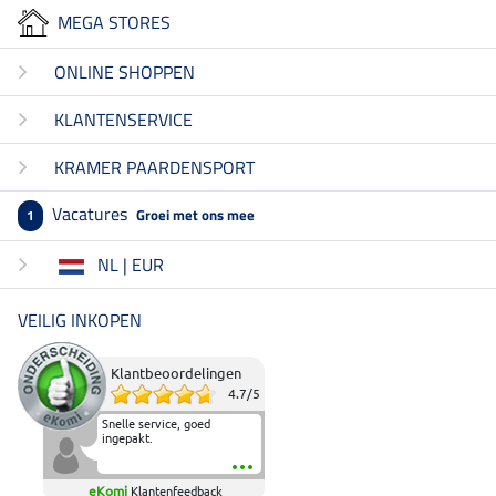
MEGA STORES
ONLINE SHOPPEN
KLANTENSERVICE
KRAMER PAARDENSPORT
Vacatures
Groei met ons mee
1
NL | EUR
VEILIG INKOPEN
Klantbeoordelingen
4.7
/
5
Snelle service, goed
ingepakt.
eKomi
Klantenfeedback