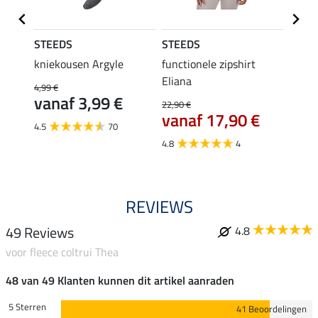
STEEDS
STEEDS
STEE
p Linn
kniekousen Argyle
functionele zipshirt
perfo
Eliana
bodyw
4,99 €
vanaf 3,99 €
22,90 €
24,90 
vanaf 17,90 €
van
4.5
70
4.8
4
4.8
REVIEWS
49 Reviews
4.8
voor fleece coltrui Thea
48 van 49 Klanten kunnen dit artikel aanraden
5 Sterren
41 Beoordelingen