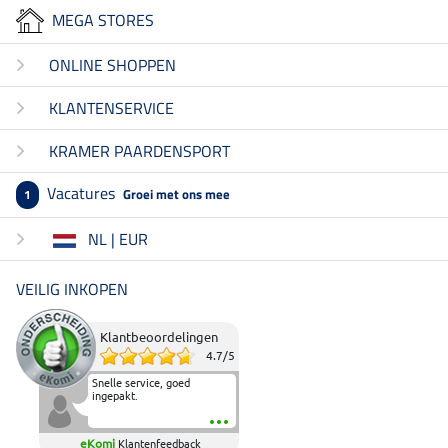
MEGA STORES
ONLINE SHOPPEN
KLANTENSERVICE
KRAMER PAARDENSPORT
Vacatures
Groei met ons mee
1
NL | EUR
VEILIG INKOPEN
Klantbeoordelingen
4.7
/
5
Snelle service, goed
ingepakt.
eKomi
Klantenfeedback