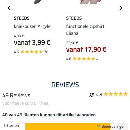
STEEDS
STEEDS
STEE
p Linn
kniekousen Argyle
functionele zipshirt
perfo
Eliana
bodyw
4,99 €
vanaf 3,99 €
22,90 €
24,90 
vanaf 17,90 €
van
4.5
70
4.8
4
4.8
REVIEWS
49 Reviews
4.8
voor fleece coltrui Thea
48 van 49 Klanten kunnen dit artikel aanraden
5 Sterren
41 Beoordelingen