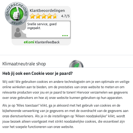
Klantbeoordelingen
4.7
/
5
Snelle service, goed
ingepakt.
eKomi
Klantenfeedback
Klimaatneutrale shop
Heb jij ook een Cookie voor je paard?
Verzending per
Wij ook! We gebruiken cookies en andere technologieën om je een optimale en veilige
online winkelen aan te bieden, om de prestaties van onze website te meten en om
relevante producten voor jou en je paard te tonen! Hiervoor verzamelen we gegevens
over onze gebruikers en hoe zij onze website kunnen gebruiken op hun apparaten.
Veilig betalen met
Als je op "Alles toestaan" klikt, ga je akkoord met het gebruik van cookies en de
bijbehorende verwerking van je gegevens en met de overdracht van de gegevens aan
onze dienstverleners. Als je in de instellingen op "Alleen noodzakelijke" klikt, wordt
jouw bezoek alleen voortgezet met strikt noodzakelijke cookies, die essentieel zijn
voor het soepele functioneren van onze website.
Impressum