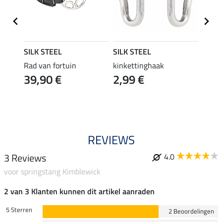
SILK STEEL
SILK STEEL
SILK 
wick
Rad van fortuin
kinkettinghaak
kinke
39,90 €
2,99 €
7,4
5.0
REVIEWS
3 Reviews
4.0
voor springstang Kimblewick
2 van 3 Klanten kunnen dit artikel aanraden
5 Sterren
2 Beoordelingen