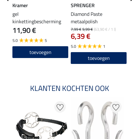
Kramer
SPRENGER
SILK
gel
Diamond Paste
kink
kinkettingbescherming
metaalpolish
11,90 €
2,9
7,99 €
9,99 €
(63,90 € / 1 l)
6,39 €
5.0
5
5.0
1
toevoegen
toevoegen
KLANTEN KOCHTEN OOK