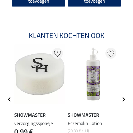
toevoegen
toevoegen
KLANTEN KOCHTEN OOK
SHOWMASTER
SHOWMASTER
SHO
verzorgingssponsje
Eczemolin Lotion
hoefo
0,99 €
(29,80 € / 1 l)
(25,80 €