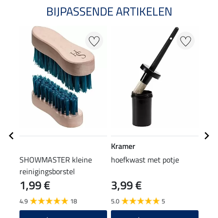
BIJPASSENDE ARTIKELEN
Kramer
Effo
SHOWMASTER kleine
hoefkwast met potje
med 
reinigingsborstel
Gels
1,99 €
3,99 €
(126,3
18
4.9
18
5.0
5