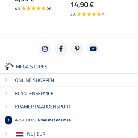
14,90 €
12,
4.9
26
4.8
9
4.6
MEGA STORES
ONLINE SHOPPEN
KLANTENSERVICE
KRAMER PAARDENSPORT
Vacatures
Groei met ons mee
1
NL | EUR