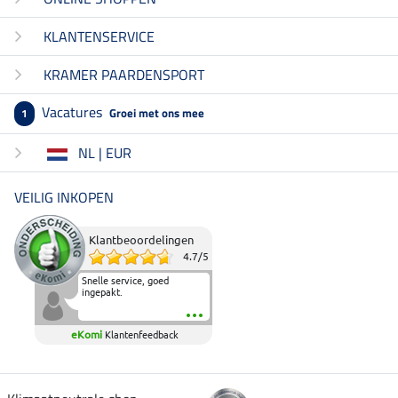
KLANTENSERVICE
KRAMER PAARDENSPORT
Vacatures
Groei met ons mee
1
NL | EUR
VEILIG INKOPEN
Klantbeoordelingen
4.7
/
5
Snelle service, goed
ingepakt.
eKomi
Klantenfeedback