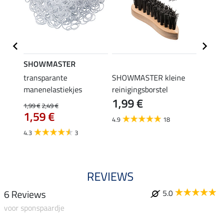
SHOWMASTER
SHO
transparante
SHOWMASTER kleine
bonte
manenelastiekjes
reinigingsborstel
2,39 €
1,99 €
1,9
1,99 €
2,49 €
1,59 €
4.9
18
4.2
4.3
3
REVIEWS
6 Reviews
5.0
voor sponspaardje