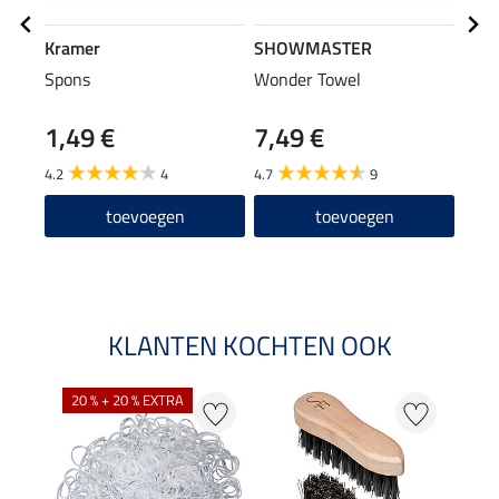
Kramer
SHOWMASTER
SHO
Spons
Wonder Towel
spro
Coco
1,49 €
7,49 €
(19,98
9,9
4.2
4
4.7
9
4.0
toevoegen
toevoegen
KLANTEN KOCHTEN OOK
20 % + 20 % EXTRA
20 %