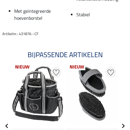
Met geïntegreerde
Stabiel
hoevenborstel
Artikelnr.: 431876--CF
BIJPASSENDE ARTIKELEN
NIEUW
NIEUW
NI