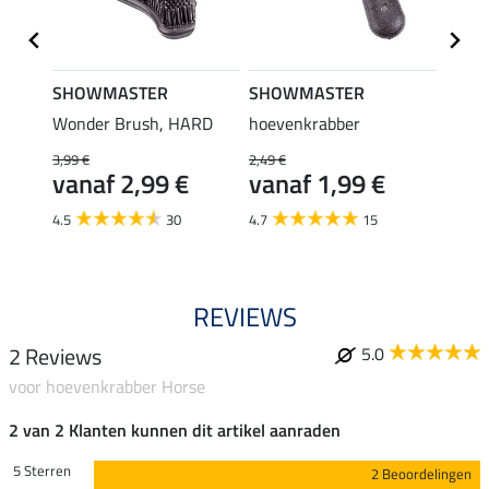
SHOWMASTER
SHOWMASTER
SHO
Wonder Brush, HARD
hoevenkrabber
Wonde
3,99 €
2,49 €
3,99 €
vanaf 2,99 €
vanaf 1,99 €
van
4.5
30
4.7
15
4.4
REVIEWS
2 Reviews
5.0
voor hoevenkrabber Horse
2 van 2 Klanten kunnen dit artikel aanraden
5 Sterren
2 Beoordelingen