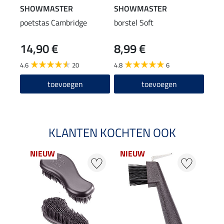
SHOWMASTER
SHOWMASTER
SHO
poetstas Cambridge
borstel Soft
bors
14,90 €
8,99 €
6,9
4.6
20
4.8
6
5.0
toevoegen
toevoegen
KLANTEN KOCHTEN OOK
NIEUW
NIEUW
NI