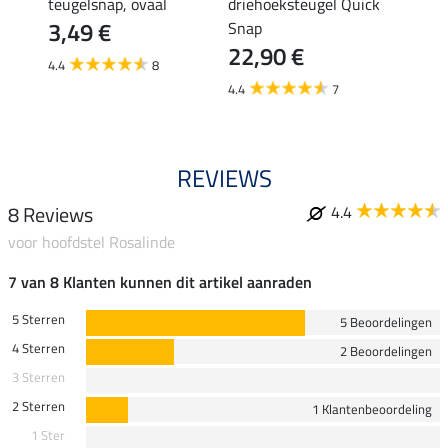
e II
teugelsnap, ovaal
driehoeksteugel Quick
Charm
3,49 €
Snap
horse
22,90 €
4,9
4.4
8
4.4
7
4.3
REVIEWS
8 Reviews
4.4
voor hoofdstel Rosalinde
7 van 8 Klanten kunnen dit artikel aanraden
5 Sterren
5 Beoordelingen
4 Sterren
2 Beoordelingen
3 Sterren
2 Sterren
1 Klantenbeoordeling
1 Ster