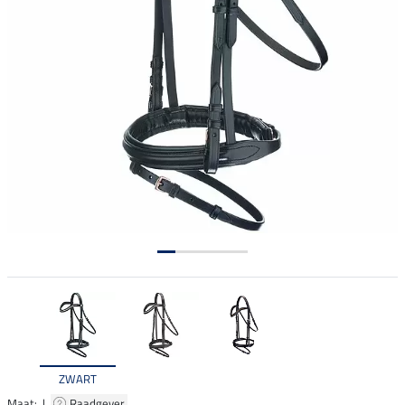
ZWART
Maat: |
Raadgever