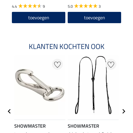
4.4
9
5.0
3
3.0
toevoegen
toevoegen
KLANTEN KOCHTEN OOK
SHOWMASTER
SHOWMASTER
SHO