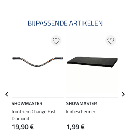
BIJPASSENDE ARTIKELEN
SHOWMASTER
SHOWMASTER
Feli
frontriem Change Fast
kinbeschermer
onde
Diamond
19,90 €
1,99 €
4,9