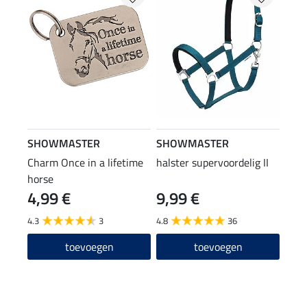
SHOWMASTER
SHOWMASTER
Charm Once in a lifetime
halster supervoordelig II
horse
4,99 €
9,99 €
4.3
3
4.8
36
toevoegen
toevoegen