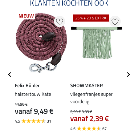
KLANTEN KOCHTEN OOK
NIEUW
25 % + 20 % EXTRA
20 %
Felix Bühler
SHOWMASTER
SHO
y
halstertouw Kate
vliegenfranjes super
halst
voordelig
11,90 €
11,90 
vanaf 9,49 €
9,5
2,99 €
3,99 €
vanaf 2,39 €
4.5
31
4.8
4.6
67