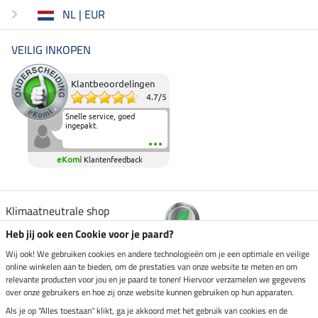
NL | EUR
VEILIG INKOPEN
Klantbeoordelingen
4.7
/
5
Snelle service, goed
ingepakt.
eKomi
Klantenfeedback
Klimaatneutrale shop
Heb jij ook een Cookie voor je paard?
Verzending per
Wij ook! We gebruiken cookies en andere technologieën om je een optimale en veilige
online winkelen aan te bieden, om de prestaties van onze website te meten en om
relevante producten voor jou en je paard te tonen! Hiervoor verzamelen we gegevens
over onze gebruikers en hoe zij onze website kunnen gebruiken op hun apparaten.
Veilig betalen met
Als je op "Alles toestaan" klikt, ga je akkoord met het gebruik van cookies en de