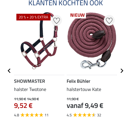
KLANTEN KOCHTEN OOK
NIEUW
20 % + 20 % EXTRA
25 %
SHOWMASTER
Felix Bühler
SHO
i met
halster Twotone
halstertouw Kate
vlieg
voord
11,90 €
14,90 €
11,90 €
9,52 €
vanaf 9,49 €
2,99 €
van
4.8
11
4.5
32
4.6