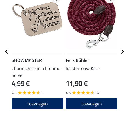
SHOWMASTER
Felix Bühler
SHO
Charm Once in a lifetime
halstertouw Kate
hals
horse
4,99 €
11,90 €
9,9
4.3
3
4.5
32
4.8
toevoegen
toevoegen