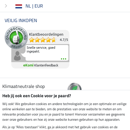
NL | EUR
VEILIG INKOPEN
Klantbeoordelingen
4.7
/
5
Snelle service, goed
ingepakt.
eKomi
Klantenfeedback
Klimaatneutrale shop
Heb jij ook een Cookie voor je paard?
Verzending per
Wij ook! We gebruiken cookies en andere technologieën om je een optimale en veilige
online winkelen aan te bieden, om de prestaties van onze website te meten en om
relevante producten voor jou en je paard te tonen! Hiervoor verzamelen we gegevens
over onze gebruikers en hoe zij onze website kunnen gebruiken op hun apparaten.
Veilig betalen met
Als je op "Alles toestaan" klikt, ga je akkoord met het gebruik van cookies en de