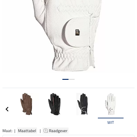
WIT
Maat: |
Maattabel
|
Raadgever