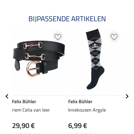
BIJPASSENDE ARTIKELEN
Felix Bühler
Felix Bühler
Feli
riem Celia van leer
kniekousen Argyle
pet 
29,90 €
6,99 €
8,9