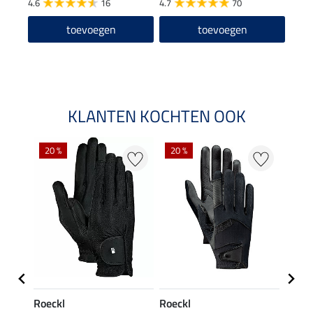
4.6
16
4.7
70
4.6
toevoegen
toevoegen
KLANTEN KOCHTEN OOK
20 %
20 %
20 %
Roeckl
Roeckl
Roeck