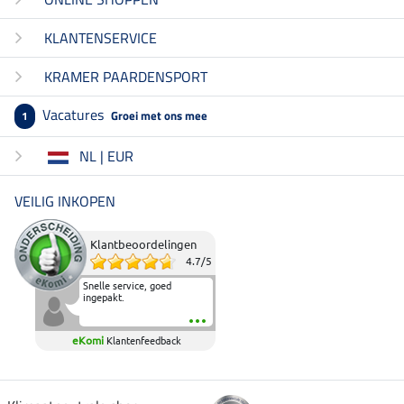
KLANTENSERVICE
KRAMER PAARDENSPORT
Vacatures
Groei met ons mee
1
NL | EUR
VEILIG INKOPEN
Klantbeoordelingen
4.7
/
5
Snelle service, goed
ingepakt.
eKomi
Klantenfeedback