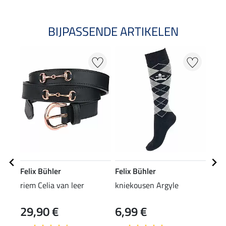
BIJPASSENDE ARTIKELEN
Felix Bühler
Felix Bühler
Feli
riem Celia van leer
kniekousen Argyle
pet 
29,90 €
6,99 €
8,9