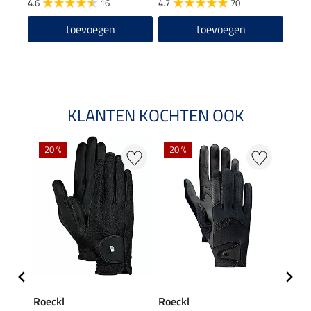
4.6
16
4.7
70
4.6
toevoegen
toevoegen
KLANTEN KOCHTEN OOK
20 %
20 %
20 %
Roeckl
Roeckl
Roeck