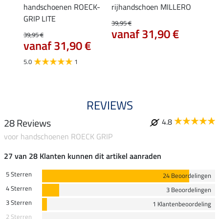
RENO
handschoenen ROECK-
rijhandschoen MILLERO
hands
GRIP LITE
39,95 €
27,90 
vanaf 31,90 €
22,
39,95 €
vanaf 31,90 €
5.0
5.0
1
REVIEWS
28 Reviews
4.8
voor handschoenen ROECK GRIP
27 van 28 Klanten kunnen dit artikel aanraden
5 Sterren
24 Beoordelingen
4 Sterren
3 Beoordelingen
3 Sterren
1 Klantenbeoordeling
2 Sterren