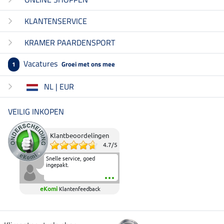
KLANTENSERVICE
KRAMER PAARDENSPORT
Vacatures
Groei met ons mee
1
NL | EUR
VEILIG INKOPEN
Klantbeoordelingen
4.7
/
5
Snelle service, goed
ingepakt.
eKomi
Klantenfeedback