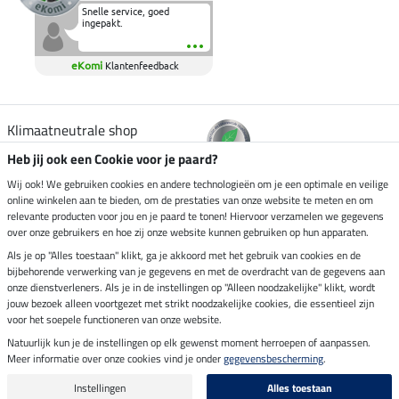
Snelle service, goed
ingepakt.
eKomi
Klantenfeedback
Klimaatneutrale shop
Heb jij ook een Cookie voor je paard?
Verzending per
Wij ook! We gebruiken cookies en andere technologieën om je een optimale en veilige
online winkelen aan te bieden, om de prestaties van onze website te meten en om
relevante producten voor jou en je paard te tonen! Hiervoor verzamelen we gegevens
over onze gebruikers en hoe zij onze website kunnen gebruiken op hun apparaten.
Veilig betalen met
Als je op "Alles toestaan" klikt, ga je akkoord met het gebruik van cookies en de
bijbehorende verwerking van je gegevens en met de overdracht van de gegevens aan
onze dienstverleners. Als je in de instellingen op "Alleen noodzakelijke" klikt, wordt
jouw bezoek alleen voortgezet met strikt noodzakelijke cookies, die essentieel zijn
Impressum
voor het soepele functioneren van onze website.
Natuurlijk kun je de instellingen op elk gewenst moment herroepen of aanpassen.
Meer informatie over onze cookies vind je onder
gegevensbescherming
.
Laatste update op 09.08.2026 om 14:26 uur
Alle prijzen in euro's, incl. BTW, excl. verzendkosten.
Instellingen
Alles toestaan