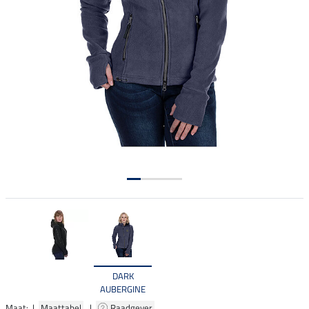
DARK
AUBERGINE
Maat: |
Maattabel
|
Raadgever