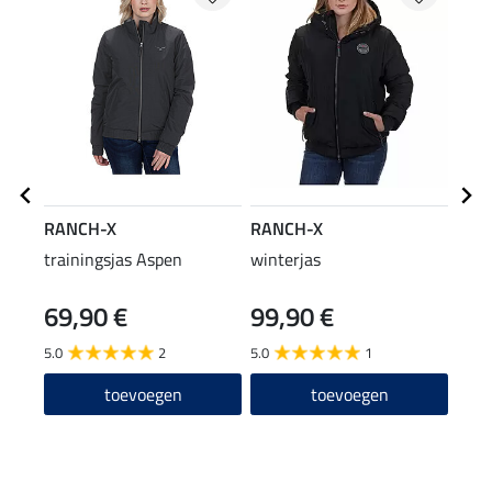
RANCH-X
RANCH-X
RAN
trainingsjas Aspen
winterjas
hoof
69,90 €
99,90 €
12
5.0
2
5.0
1
toevoegen
toevoegen