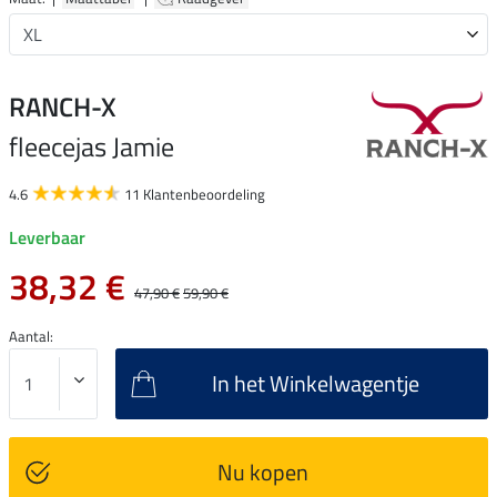
RANCH-X
fleecejas Jamie
4.6
11 Klantenbeoordeling
Leverbaar
38,32 €
47,90 €
59,90 €
Aantal:
In het Winkelwagentje
Nu kopen