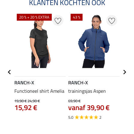
KLANTEN KOCHTEN OOK
20 % + 20 % EXTRA
43 %
20 %
RANCH-X
RANCH-X
RANC
Functioneel shirt Amelia
trainingsjas Aspen
funct
19,90 €
24,90 €
69,90 €
19,90 
15,92 €
vanaf 39,90 €
van
5.0
2
5.0