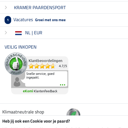
KRAMER PAARDENSPORT
Vacatures
Groei met ons mee
1
NL | EUR
VEILIG INKOPEN
Klantbeoordelingen
4.7
/
5
Snelle service, goed
ingepakt.
eKomi
Klantenfeedback
Klimaatneutrale shop
Heb jij ook een Cookie voor je paard?