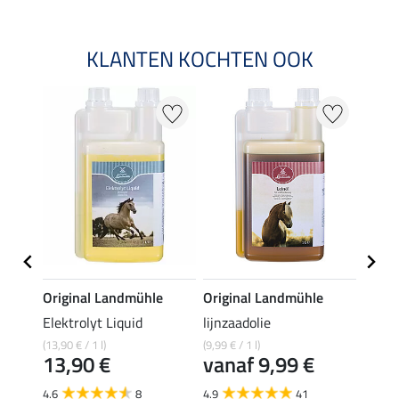
KLANTEN KOCHTEN OOK
e
Original Landmühle
Original Landmühle
Origi
aal
Elektrolyt Liquid
lijnzaadolie
MSM 
(13,90 € / 1 l)
(9,99 € / 1 l)
(22,90 
13,90 €
vanaf 9,99 €
22,
4.6
8
4.9
41
4.8