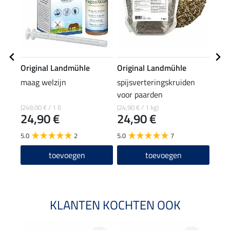
Original Landmühle
Original Landmühle
Orig
maag welzijn
spijsverteringskruiden
wort
voor paarden
(249,00 € / 1 l)
(24,90 € / 1 kg)
(22,48
24,90 €
24,90 €
8,9
5.0
2
5.0
7
5.0
toevoegen
toevoegen
KLANTEN KOCHTEN OOK