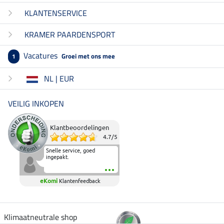
KLANTENSERVICE
KRAMER PAARDENSPORT
Vacatures
Groei met ons mee
1
NL | EUR
VEILIG INKOPEN
Klantbeoordelingen
4.7
/
5
Snelle service, goed
ingepakt.
eKomi
Klantenfeedback
Klimaatneutrale shop