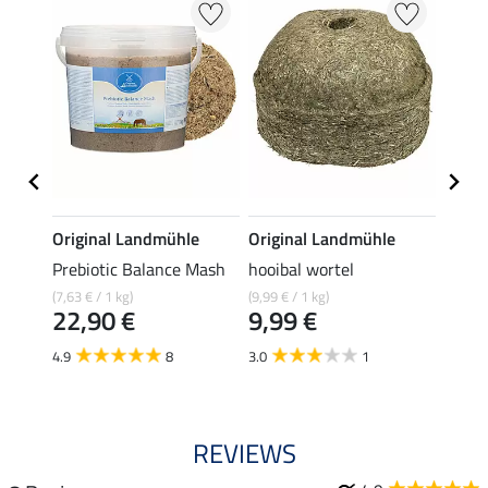
e
Original Landmühle
Original Landmühle
Origi
erries
Prebiotic Balance Mash
hooibal wortel
hooib
(7,63 € / 1 kg)
(9,99 € / 1 kg)
(9,99 € 
22,90 €
9,99 €
9,9
4.9
8
3.0
1
4.4
REVIEWS